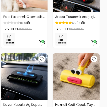
Pati Tasarımlı Otomatik
Araba Tasarımlı Araç İçi
Temizlenen Evcil Hayvan
Telefon Tutucu 360
0
/ 0
5.0
/ 4
Fırçası
Dönebilen Ayarlı
175,00 TL
175,00 TL
250,00 TL
250,00 TL
Hızlı
Hızlı
Teslimat
Teslimat
Kayar Kapaklı Aç Kapa
Hazneli Kedi Köpek Tüy