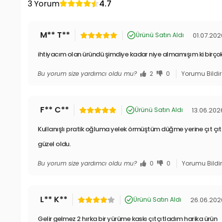
3 Yorum
4.7
M** T**
01.07.202
Ürünü Satın Aldı
ihtiyacım olan üründü şimdiye kadar niye almamışım ki birç
Bu yorum size yardımcı oldu mu?
2
0
Yorumu Bildir
F** C**
13.06.202
Ürünü Satın Aldı
Kullanışlı pratik oğluma yelek örmüştüm düğme yerine çıt ç
güzel oldu.
Bu yorum size yardımcı oldu mu?
0
0
Yorumu Bildi
L** K**
26.06.202
Ürünü Satın Aldı
Gelir gelmez 2 hırka bir yürüme kaskı çıtçıtladım harika ürün