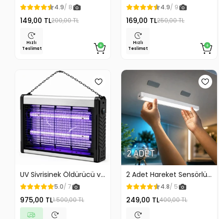
Küllük Duvar Masaüstü
Düzenleyici Kablo
4.9
/ 8
4.9
/ 9
ve Araç İçin Uygun
Tutucu Mıknatıslı Kapak
149,00 TL
169,00 TL
200,00 TL
250,00 TL
Kullanım
Özellikli
Hızlı
Hızlı
Teslimat
Teslimat
UV Sivrisinek Öldürücü ve
2 Adet Hareket Sensörlü
Yok Edici Elektrikli Mega
Lamba Merdiven Dolap
5.0
/ 7
4.8
/ 5
Boy Sinek Öldürücü
Çalışma Masası Mutfak
975,00 TL
249,00 TL
1.500,00 TL
400,00 TL
Cihaz Cız Lamba Mor Işık
Lambası Şarjlı Usb Led
Asılabilir Taşınabilir
Lamba Beyaz
Masaüstü