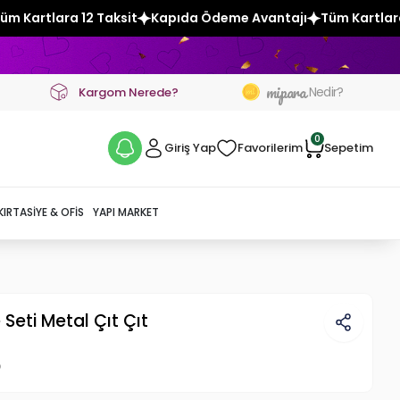
Kapıda Ödeme Avantajı
Tüm Kartlara 12 Taksit
Kapıda Öd
mipara
Nedir?
Kargom Nerede?
0
Giriş Yap
Favorilerim
Sepetim
KIRTASIYE & OFIS
YAPI MARKET
 Seti Metal Çıt Çıt
p