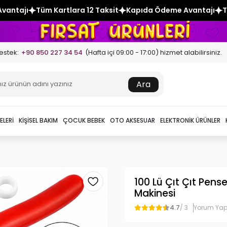
 12 Taksit
Kapıda Ödeme Avantajı
Tüm Kartlara 12 Taksit
estek:
+90 850 227 34 54
(Hafta içi 09:00 - 17:00) hizmet alabilirsiniz.
Ara
ELERI
KIŞISEL BAKIM
ÇOCUK BEBEK
OTO AKSESUAR
ELEKTRONIK ÜRÜNLER
100 Lü Çıt Çıt Pense
Makinesi
4.7
/ 3
Yorum Ya