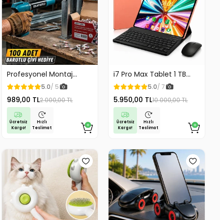
anvas ve ince deri ile uyumludur
eri için uygundur
ullanım için idealdir
j imkânı sunar.
; kıyafet, çanta, cüzdan, bebek ürünleri, ev tekstili ve birçok
Profesyonel Montaj
i7 Pro Max Tablet 1 TB
Beton Duvar ve Çelik
Depolama 16 GB Ram
düğmeleri hızlı ve pratik şekilde takabilmeniz için
5.0
/ 5
5.0
/ 7
Yüzey Çivi Sabitleme
Kablosuz Klavye Mouse
pıya sahip pense sayesinde dikiş gerektirmeden sağlam montaj
989,00 TL
5.950,00 TL
2.000,00 TL
10.000,00 TL
Makinesi Çivi Çakma
Kılıf Hediyeli 10.1 inc
 terziler, hobi amaçlı üretim yapanlar ve küçük atölyeler için
Makinesi 100 Adet Pul
Tablet
Başlı Çivi Hediyeli
Ücretsiz
Ücretsiz
Hızlı
Hızlı
Kargo!
Kargo!
Teslimat
Teslimat