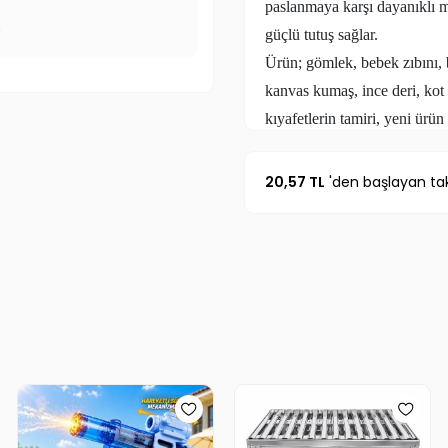
paslanmaya karşı dayanıklı m
r
güçlü tutuş sağlar.
Ürün; gömlek, bebek zıbını, 
kanvas kumaş, ince deri, kot 
kıyafetlerin tamiri, yeni ürün
Pense mekanizması sayesinde 
Doğru hizalama ile çıt çıt dü
20,57 TL
'den başlayan tak
öncesinde deneme kumaşı üze
yardımcı olur.
Ürün Özellikleri
Metal gövdeli dayanıklı mont
Ergonomik ve kaymaz sap ta
Kolay sıkma mekanizması
Dikiş gerektirmeyen montaj
Metal çıt çıt düğmeler ile u
İnce ve orta kalınlıktaki kuma