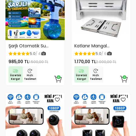
Kot kumaş, pamuklu kumaş, k
Kıyafet tamiri ve hobi projel
Ev kullanımı ve profesyonel k
Hızlı, pratik ve sağlam monta
Metal çıt çıt düğme pense seti
Şarjlı Otomatik Su
Katlanır Mangal
Tabancası Oyuncak
Paslanmaz Çelik Oluklu
kumaş tabanlı projede çıt çıt 
5.0
/ 4
5.0
/ 6
Geniş Hazneli
Izgara Galvanizli Çelik
tasarlanmıştır. Ergonomik ya
985,00 TL
1.170,00 TL
1.500,00 TL
2.000,00 TL
Malzeme
yapılabilir. Ev kullanıcıları,
ideal bir çözümdür.
Ücretsiz
Ücretsiz
Hızlı
Hızlı
Kargo!
Kargo!
Teslimat
Teslimat