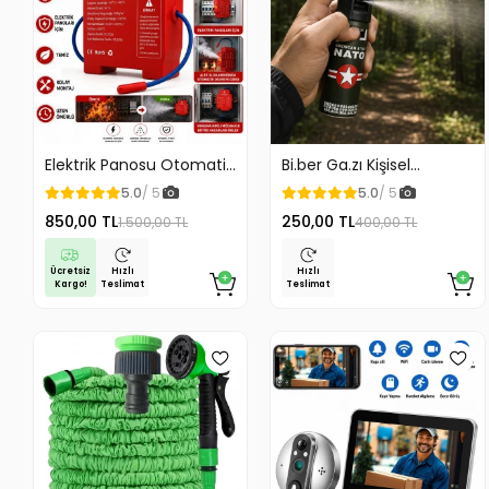
Elektrik Panosu Otomatik
Bi.ber Ga.zı Kişisel
Yangın Söndürücü Isıya
Koruyucu Ekipman
5.0
/ 5
5.0
/ 5
Duyarlı Sigorta Kutusu
Savunma İçin
850,00 TL
250,00 TL
1.500,00 TL
400,00 TL
Yangın Söndürme Cihazı
Ücretsiz
Hızlı
Hızlı
Kargo!
Teslimat
Teslimat