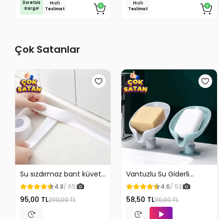
Ücretsiz
Hızlı
Hızlı
Kargo!
Teslimat
Teslimat
Çok Satanlar
Su sızdırmaz bant küvet
Vantuzlu Su Giderli
Tezgah tamir bandı
Sabunluk Kaymaz
4.8
/ 65
4.6
/ 53
95,00 TL
58,50 TL
200,00 TL
110,00 TL