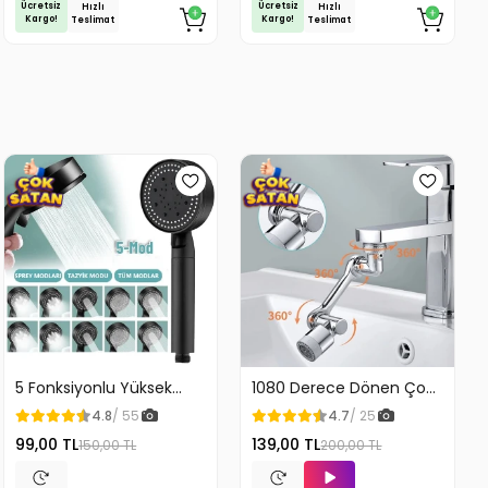
Ücretsiz
Ücretsiz
Hızlı
Hızlı
Kargo!
Kargo!
Teslimat
Teslimat
5 Fonksiyonlu Yüksek
1080 Derece Dönen Çok
Basınçlı Ayarlı Duş Başlığı
Fonksiyonlu Musluk
4.8
/ 55
4.7
/ 25
Başlığı
99,00 TL
139,00 TL
150,00 TL
200,00 TL