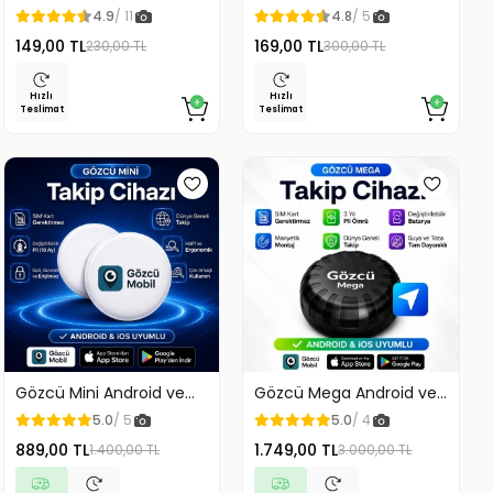
Araç Torpido Üstü
Temizleyici Kıl Toplayıcı
4.9
/ 11
4.8
/ 5
Fosforlu Numaratör Park
Ördek Tasarımlı
149,00 TL
169,00 TL
230,00 TL
300,00 TL
Numaratörü
Hızlı
Hızlı
Teslimat
Teslimat
Gözcü Mini Android ve
Gözcü Mega Android ve
İos Uyumlu Takip Cihazı
İos Uyumlu Takip Cihazı 3
5.0
/ 5
5.0
/ 4
Geçmişe Dönük Konum
Yıl Pil Ömrü Geçmişe
889,00 TL
1.749,00 TL
1.400,00 TL
3.000,00 TL
Gps Araç Motor Çocuk
Dönük Konum Gps Araç
Gizli Takip
Motor Çocuk Gizli Takip