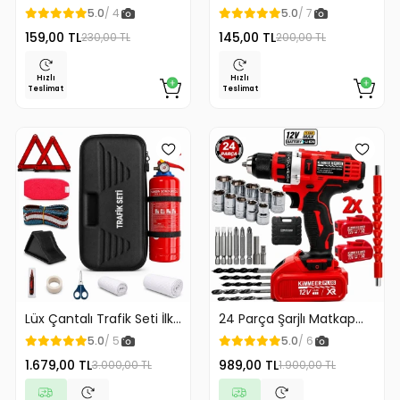
Kağıdı Askılığı
Klozet Kaldırma Aparatı
5.0
/ 4
5.0
/ 7
Gold Renk
159,00 TL
145,00 TL
230,00 TL
200,00 TL
Hızlı
Hızlı
Teslimat
Teslimat
Lüx Çantalı Trafik Seti İlk
24 Parça Şarjlı Matkap
Yardım Seti 1 Kg Yangın
12v Çelik Mandrenli Çift
5.0
/ 5
5.0
/ 6
Söndürme Tüplü Tüvtürk
Akülü Vidalama Matkap
1.679,00 TL
989,00 TL
3.000,00 TL
1.900,00 TL
Uyumlu
Seti