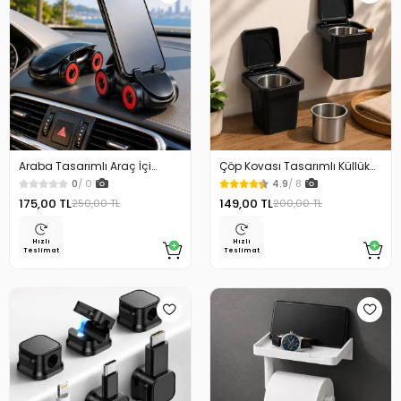
Araba Tasarımlı Araç İçi
Çöp Kovası Tasarımlı Küllük
Telefon Tutucu 360 Dönebilen
Duvar Masaüstü ve Araç İçin
0
/ 0
4.9
/ 8
Ayarlı
Uygun Kullanım
175,00 TL
149,00 TL
250,00 TL
200,00 TL
Hızlı
Hızlı
Teslimat
Teslimat