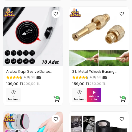
Araba Kapı Ses ve Darbe
2 Li Metal Yüksek Basınç
Emici Pad 10 Adet
Yağmurlamalı Hortum Ucu
4.8
/ 28
4.8
/ 58
139,00 TL
159,00 TL
200,00 TL
250,00 TL
Videolu
Hızlı
Hızlı
Ürün
Teslimat
Teslimat