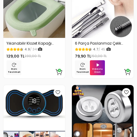
Yıkanabilir Klozet Kapağı
6 Parça Paslanmaz Çelik
Süngeri Su Geçirmez
Kulak Temizleme Seti
4.9
/ 34
4.7
/ 45
129,00 TL
79,90 TL
230,00 TL
150,00 TL
Videolu
Hızlı
Hızlı
Ürün
Teslimat
Teslimat