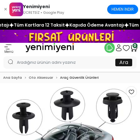
Yenimiyeni
×
HEMEN İNDİR
ÜCRETSİZ • Google Play
12 Taksit
Kapıda Ödeme Avantajı
Tüm Kartlara 12 Taksit
0
Menü
Ara
Ana Sayfa
Oto Aksesuar
Araç Güvenlik Ürünleri