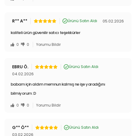
R** A**
05.02.2026
Ürünü Satın Aldı
kaliteli ürün güvenilir satıcı teşekkürler
0
0
Yorumu Bildir
EBRU Ö.
Ürünü Satın Aldı
04.02.2026
babam için aldım memnun kalmış ne işe yaradığını
bilmiyorum :D
0
0
Yorumu Bildir
G** Ö**
Ürünü Satın Aldı
03.02.2026