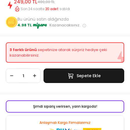
249,00 TL
400,00 TL
Son 24 saatte
20
adet
satıldı.
Bu ürünü satın aldığınızda
mipara
4.98 TL
Kazanacaksınız.
3 farklı ürünü
sepetinize atarak sürpriz hediye çeki
kazanabilirsiniz.
Sepete Ekle
Şimdi sipariş verirsen, yarın kargoda!
Anlaşmalı Kargo Firmalarımız