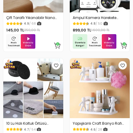
Çift Taraflı Yıkanabilir Nano
Ampul Kamera Harekete
Teknoloji Bant 3 mt
Duyarlı Gece Görüşlü
4.9
/ 68
4.8
/ 50
145,00 TL
899,00 TL
250,00 TL
1.600,00 TL
Videolu
Ücretsiz
Videolu
Hızlı
Hızlı
Ürün
Kargo!
Ürün
Teslimat
Teslimat
10 Lu Halı Koltuk Örtüsü
Yapışkanlı Craft Banyo Rafı
Kaydırmaz Cırtlı Pad
Organizer 1 Adet
4.7
/ 54
4.6
/ 28