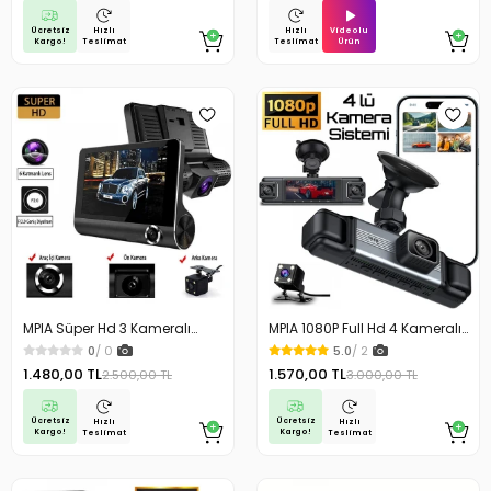
Ücretsiz
Videolu
Hızlı
Hızlı
Kargo!
Ürün
Teslimat
Teslimat
MPIA Süper Hd 3 Kameralı
MPIA 1080P Full Hd 4 Kameralı
Büyük Ekranlı Arka Park
Arka Park Kamerası Sensörlü
0
/ 0
5.0
/ 2
Kameralı Sensörlü Lcd Ekranlı
Lcd Ekranlı Araç Kamerası
1.480,00 TL
1.570,00 TL
2.500,00 TL
3.000,00 TL
Araç Kamerası
Ücretsiz
Ücretsiz
Hızlı
Hızlı
Kargo!
Kargo!
Teslimat
Teslimat