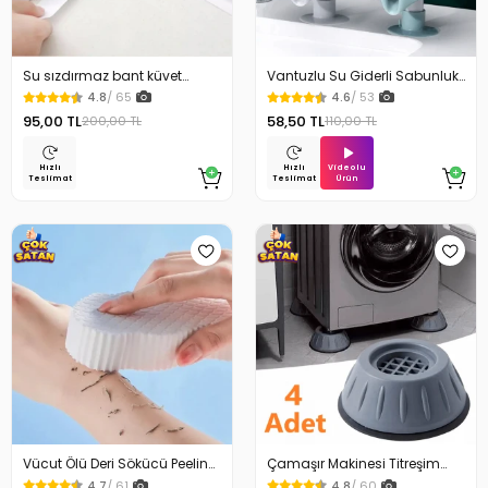
Su sızdırmaz bant küvet
Vantuzlu Su Giderli Sabunluk
Tezgah tamir bandı
Kaymaz
4.8
/ 65
4.6
/ 53
95,00 TL
58,50 TL
200,00 TL
110,00 TL
Videolu
Hızlı
Hızlı
Ürün
Teslimat
Teslimat
Vücut Ölü Deri Sökücü Peeling
Çamaşır Makinesi Titreşim
Banyo Duş Süngeri
Engelleyici Stoper 4Lü
4.7
/ 61
4.8
/ 60