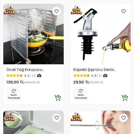
Ocak Yağ Koruyucu
Kapaklı Şişe Ucu Servis
Alüminyum Levha 32.5 x 84
Aparatı Yağdanlık Tıpa
4.3
/ 28
4.8
/ 12
Cm
139,00 TL
29,50 TL
240,00 TL
50,00 TL
Hızlı
Hızlı
Teslimat
Teslimat