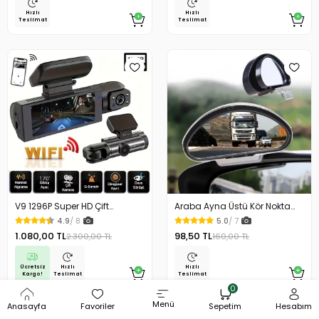
Hızlı
Hızlı
Teslimat
Teslimat
V9 1296P Super HD Çift
Araba Ayna Üstü Kör Nokta
Kameralı Wifi GPS Özellikli
Aynası
4.9
/ 8
5.0
/ 7
Araç Kamerası G Sensör
1.080,00 TL
98,50 TL
2.300,00 TL
160,00 TL
Gece Görüşlü Geniş Açılı
Ücretsiz
Hızlı
Hızlı
Kargo!
Teslimat
Teslimat
0
Menü
Anasayfa
Favoriler
Sepetim
Hesabım