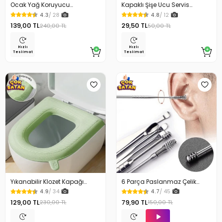
Ocak Yağ Koruyucu
Kapaklı Şişe Ucu Servis
Alüminyum Levha 32.5 x 84
Aparatı Yağdanlık Tıpa
4.3
/ 28
4.8
/ 12
Cm
139,00 TL
29,50 TL
240,00 TL
50,00 TL
Hızlı
Hızlı
Teslimat
Teslimat
Yıkanabilir Klozet Kapağı
6 Parça Paslanmaz Çelik
Süngeri Su Geçirmez
Kulak Temizleme Seti
4.9
/ 34
4.7
/ 45
129,00 TL
79,90 TL
230,00 TL
150,00 TL