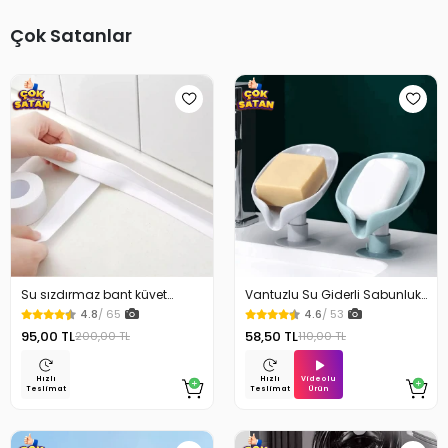
Çok Satanlar
Su sızdırmaz bant küvet
Vantuzlu Su Giderli Sabunluk
Tezgah tamir bandı
Kaymaz
4.8
/ 65
4.6
/ 53
95,00 TL
58,50 TL
200,00 TL
110,00 TL
Videolu
Hızlı
Hızlı
Ürün
Teslimat
Teslimat