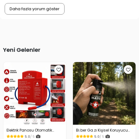
Daha fazla yorum göster
Yeni Gelenler
Elektrik Panosu Otomatik
Bi.ber Ga.zı Kişisel Koruyucu
Yangın Söndürücü Isıya
Ekipman Savunma İçin
5.0
/ 5
5.0
/ 5