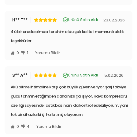
H** T**
23.02.2026
Ürünü Satın Aldı
4 ü bir arada olması tercihim oldu çok kaliteli memnun kaldık
teşekkürler
0
1
Yorumu Bildir
S** A**
15.02.2026
Ürünü Satın Aldı
Akü bitme ihtimaline karşı çok büyük güven veriyor, şarj takviye
gücü tahmin ettiğimden daha hızlı çalışıyor. Hava kompresörü
özelliği sayesinde lastik basıncını da kontrol edebiliyorum, yani
tek bir cihazla iki işi halletmiş oluyorum.
0
4
Yorumu Bildir