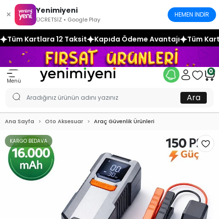
Yenimiyeni
×
HEMEN İNDİR
ÜCRETSİZ • Google Play
aksit
Kapıda Ödeme Avantajı
Tüm Kartlara 12 Taksit
Kapı
0
Menü
Ara
Ana Sayfa
Oto Aksesuar
Araç Güvenlik Ürünleri
KARGO BEDAVA