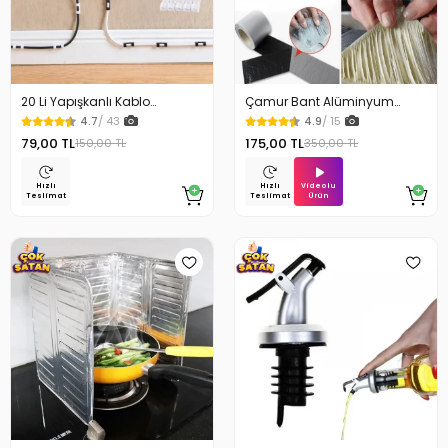
20 Li Yapışkanlı Kablo
Çamur Bant Alüminyum
Sabitleyici Şeffaf Klips
İzolasyon Tamir Bandı 5 Mt
4.7
/ 43
4.9
/ 15
79,00 TL
175,00 TL
150,00 TL
350,00 TL
Videolu
Hızlı
Hızlı
Ürün
Teslimat
Teslimat