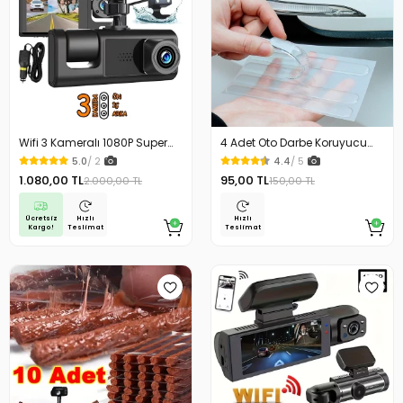
Wifi 3 Kameralı 1080P Super
4 Adet Oto Darbe Koruyucu
HD 170 Derece Geniş Açı Gece
Şeffaf Silikon Kendiliğinden
5.0
/ 2
4.4
/ 5
Görüş G Sensörlü Araç
Yapışkanlı Bantlar
1.080,00 TL
95,00 TL
2.000,00 TL
150,00 TL
Kamerası
Ücretsiz
Hızlı
Hızlı
Kargo!
Teslimat
Teslimat