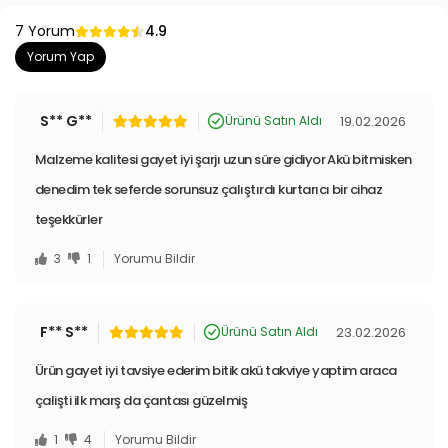
7 Yorum
4.9
Yorum Yap
S** G**
19.02.2026
Ürünü Satın Aldı
Malzeme kalitesi gayet iyi şarjı uzun süre gidiyor Akü bitmisken
denedim tek seferde sorunsuz çalıştırdı kurtarıcı bir cihaz
teşekkürler
3
1
Yorumu Bildir
F** S**
23.02.2026
Ürünü Satın Aldı
Ürün gayet iyi tavsiye ederim bitik akü takviye yaptim araca
çalişti ilk marş da çantası güzelmiş
1
4
Yorumu Bildir