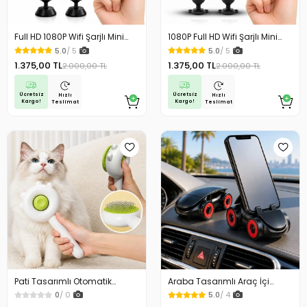
Full HD 1080P Wifi Şarjlı Mini
1080P Full HD Wifi Şarjlı Mini
Güvenlik Kamerası Geniş Açılı
Güvenlik Kamerası Geniş Açılı
5.0
/ 5
5.0
/ 5
Balık Gözü Maksimum
Balık Gözü Maksimum
1.375,00 TL
1.375,00 TL
2.000,00 TL
2.000,00 TL
Görüntü Kalitesi
Görüntü Kalitesi
Ücretsiz
Ücretsiz
Hızlı
Hızlı
Kargo!
Kargo!
Teslimat
Teslimat
Pati Tasarımlı Otomatik
Araba Tasarımlı Araç İçi
Temizlenen Evcil Hayvan
Telefon Tutucu 360 Dönebilen
0
/ 0
5.0
/ 4
Fırçası
Ayarlı