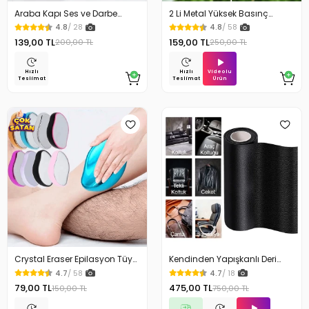
Araba Kapı Ses ve Darbe
2 Li Metal Yüksek Basınç
Emici Pad 10 Adet
Yağmurlamalı Hortum Ucu
4.8
/ 28
4.8
/ 58
139,00 TL
159,00 TL
200,00 TL
250,00 TL
Videolu
Hızlı
Hızlı
Ürün
Teslimat
Teslimat
Crystal Eraser Epilasyon Tüy
Kendinden Yapışkanlı Deri
Silgisi Tüy Alıcı
Döşeme Deri Tamir Kiti Siyah
4.7
/ 58
4.7
/ 18
100 Cm x 50 Cm
79,00 TL
475,00 TL
150,00 TL
750,00 TL