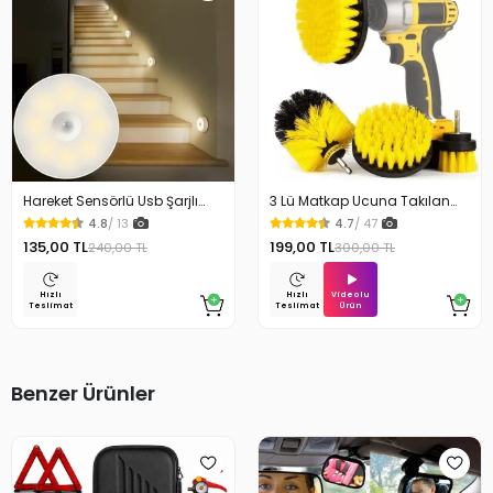
Hareket Sensörlü Usb Şarjlı
3 Lü Matkap Ucuna Takılan
Beyaz Led Işık Lamba
Temizlik Fırça Seti
4.8
/ 13
4.7
/ 47
135,00 TL
199,00 TL
240,00 TL
300,00 TL
Videolu
Hızlı
Hızlı
Ürün
Teslimat
Teslimat
Benzer Ürünler