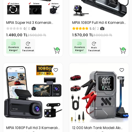
MPIA Süper Hd 3 Kameralı
MPIA 1080P Full Hd 4 Kameralı
Büyük Ekranlı Arka Park
Arka Park Kamerası Sensörlü
0
/ 0
5.0
/ 2
Kameralı Sensörlü Lcd Ekranlı
Lcd Ekranlı Araç Kamerası
1.480,00 TL
1.570,00 TL
2.500,00 TL
3.000,00 TL
Araç Kamerası
Ücretsiz
Ücretsiz
Hızlı
Hızlı
Kargo!
Kargo!
Teslimat
Teslimat
MPIA 1080P Full Hd 3 Kameralı
12.000 Mah Tank Modeli Akım