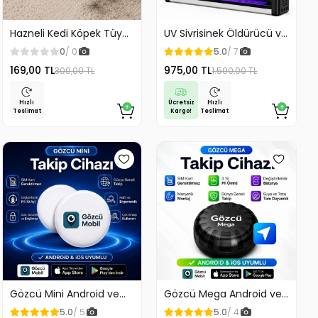
Hazneli Kedi Köpek Tüy
UV Sivrisinek Öldürücü ve
Temizleyici Kıl Toplayıcı
Yok Edici Elektrikli Mega
0
/ 0
5.0
/ 7
Ördek Tasarımlı
Boy Sinek Öldürücü
169,00 TL
975,00 TL
300,00 TL
1.500,00 TL
Cihaz Cız Lamba Mor Işık
Asılabilir Taşınabilir
Masaüstü
Ücretsiz
Hızlı
Hızlı
Kargo!
Teslimat
Teslimat
Gözcü Mini Android ve
Gözcü Mega Android ve
İos Uyumlu Takip Cihazı
İos Uyumlu Takip Cihazı 3
5.0
/ 5
5.0
/ 4