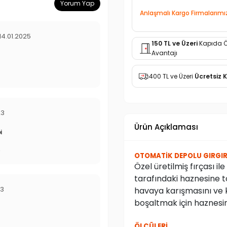
Yorum Yap
Anlaşmalı Kargo Firmalarımı
14.01.2025
150 TL ve Üzeri
Kapıda 
Avantajı
400 TL ve Üzeri
Ücretsiz 
23
Ürün Açıklaması
i
r
OTOMATİK DEPOLU GIRGIR 
Özel üretilmiş fırçası i
tarafındaki haznesine to
23
havaya karışmasını ve ko
boşaltmak için haznesini
ÖLÇÜLERİ