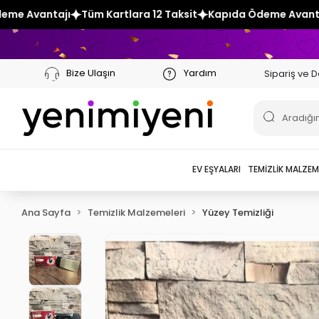
tlara 12 Taksit
Kapıda Ödeme Avantajı
Tüm Kartlara 12 Ta
Bize Ulaşın
Yardım
Sipariş ve D
EV EŞYALARI
TEMIZLIK MALZEM
Ana Sayfa
Temizlik Malzemeleri
Yüzey Temizliği