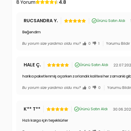
8 Yorum
4.8
RUCSANDRA Y.
Ürünü Satın Aldı
Beğendim
Bu yorum size yardımcı oldu mu?
0
1
Yorumu Bildir
HALE Ç.
22.07.20
Ürünü Satın Aldı
harika paketlenmiş açarken zorlandık kalitesi her zamanki gib
Bu yorum size yardımcı oldu mu?
0
0
Yorumu Bildi
K** T**
30.06.20
Ürünü Satın Aldı
Hızlı kargo için teşekkürler