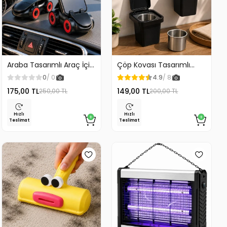
Araba Tasarımlı Araç İçi
Çöp Kovası Tasarımlı
Telefon Tutucu 360
Küllük Duvar Masaüstü
0
/ 0
4.9
/ 8
Dönebilen Ayarlı
ve Araç İçin Uygun
175,00 TL
149,00 TL
250,00 TL
200,00 TL
Kullanım
Hızlı
Hızlı
Teslimat
Teslimat