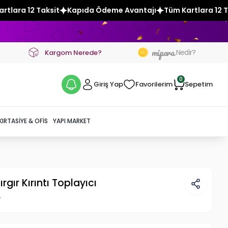
da Ödeme Avantajı
Tüm Kartlara 12 Taksit
Kapıda Ödeme A
mipara
Nedir?
Kargom Nerede?
0
Giriş Yap
Favorilerim
Sepetim
KIRTASIYE & OFIS
YAPI MARKET
gır Kırıntı Toplayıcı
p