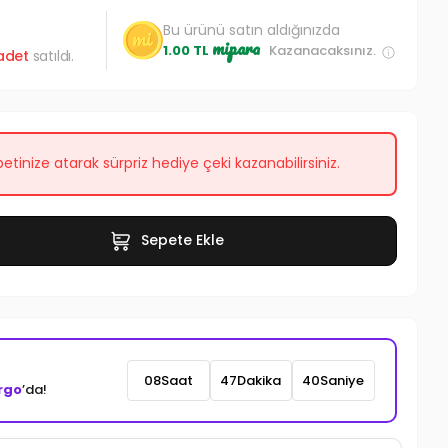
Bu ürünü satın aldığınızda
mipara
1.00 TL
Kazanacaksınız.
adet
satıldı.
etinize atarak sürpriz hediye çeki kazanabilirsiniz.
Sepete Ekle
08
Saat
47
Dakika
37
Saniye
rgo
’da!