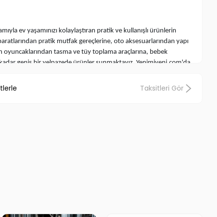
amıyla ev yaşamınızı kolaylaştıran pratik ve kullanışlı ürünlerin
paratlarından pratik mutfak gereçlerine, oto aksesuarlarından yapı
an oyuncaklarından tasma ve tüy toplama araçlarına, bebek
kadar geniş bir yelpazede ürünler sunmaktayız. Yenimiyeni.com'da
a rastladığınız, her yerde aradığınız pratik ve işlevsel ürünleri
lginç Ürünler
ve
Değişik Aksesuarlar
, aradığınız fiyatlarla aynı çatı
tlerle
Taksitleri Gör
i ve fonksiyonel ürünlerin dünyasına Yenimiyeni.com ile birlikte adım