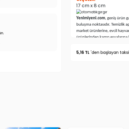
r
17 cm x 8 cm
Yenimiyeni.com
, geniş ürün g
3
buluşma noktasıdır. Temizlik a
market ürünlerine, evcil hayv
ün.
ürünlerinden kamp eşyalarına 
TV’de gördüğünüz, sosyal medyad
r
bulabilirsiniz.
TV Ürünleri
,
En İ
5,16 TL
'den başlayan taksi
altında sizleri bekliyor. Renkl
atın!