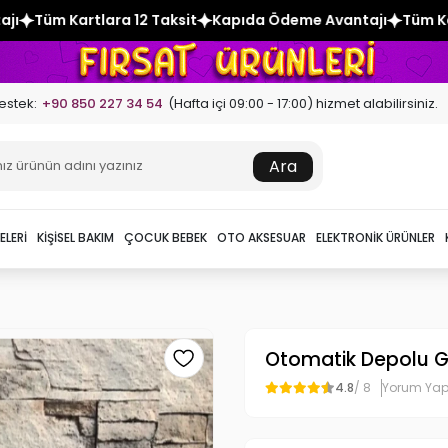
ksit
Kapıda Ödeme Avantajı
Tüm Kartlara 12 Taksit
Kapı
estek:
+90 850 227 34 54
(Hafta içi 09:00 - 17:00) hizmet alabilirsiniz.
Ara
ELERI
KIŞISEL BAKIM
ÇOCUK BEBEK
OTO AKSESUAR
ELEKTRONIK ÜRÜNLER
Otomatik Depolu Gır
4.8
/ 8
Yorum Ya