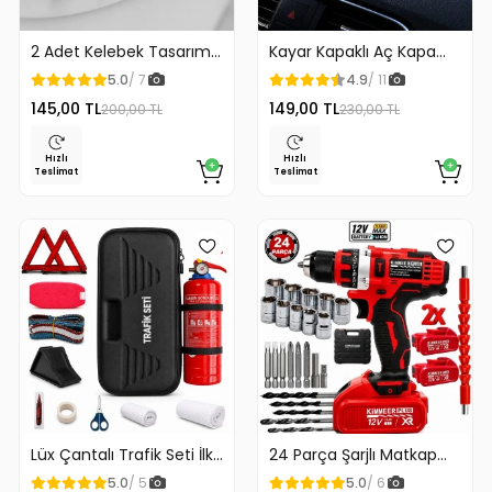
2 Adet Kelebek Tasarım
Kayar Kapaklı Aç Kapa
Klozet Kaldırma Aparatı
Araç Torpido Üstü
5.0
/ 7
4.9
/ 11
Gold Renk
Fosforlu Numaratör Park
145,00 TL
149,00 TL
200,00 TL
230,00 TL
Numaratörü
Hızlı
Hızlı
Teslimat
Teslimat
Lüx Çantalı Trafik Seti İlk
24 Parça Şarjlı Matkap
Yardım Seti 1 Kg Yangın
12v Çelik Mandrenli Çift
5.0
/ 5
5.0
/ 6