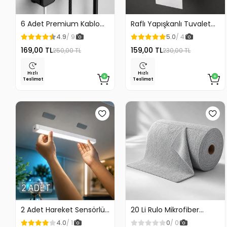
6 Adet Premium Kablo
Raflı Yapışkanlı Tuvalet
Düzenleyici Kablo
Kağıdı Askılığı
4.9
/ 9
5.0
/ 4
Tutucu Mıknatıslı Kapak
169,00 TL
159,00 TL
250,00 TL
230,00 TL
Özellikli
Hızlı
Hızlı
Teslimat
Teslimat
2 Adet Hareket Sensörlü
20 Li Rulo Mikrofiber
Lamba Merdiven Dolap
Temizlik Bezi 25x25 cm
4.0
/ 1
0
/ 0