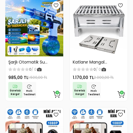
Şarjlı Otomatik Su
Katlanır Mangal
Tabancası Oyuncak
Paslanmaz Çelik Oluklu
0
/ 0
0
/ 0
Geniş Hazneli
Izgara Galvanizli Çelik
985,00 TL
1.170,00 TL
1.500,00 TL
2.000,00 TL
Malzeme
Ücretsiz
Ücretsiz
Hızlı
Hızlı
Kargo!
Kargo!
Teslimat
Teslimat