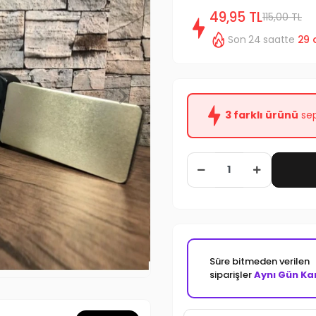
49,95 TL
115,00 TL
Son 24 saatte
29
3 farklı ürünü
sep
Süre bitmeden verilen
siparişler
Aynı Gün Ka