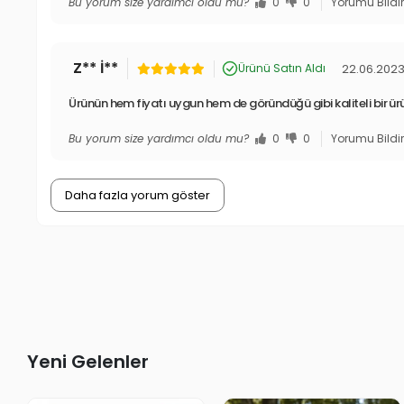
Bu yorum size yardımcı oldu mu?
0
0
Yorumu Bildi
Z** İ**
22.06.202
Ürünü Satın Aldı
Ürünün hem fiyatı uygun hem de göründüğü gibi kaliteli bir ür
Bu yorum size yardımcı oldu mu?
0
0
Yorumu Bildi
Daha fazla yorum göster
Yeni Gelenler