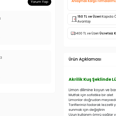
Anlaşmalı Kargo Firmalarımı
Yorum Yap
150 TL ve Üzeri
Kapıda 
3
Avantajı
400 TL ve Üzeri
Ücretsiz 
r
23
Ürün Açıklaması
r
Akrilik Kuş Şeklinde 
Limon dilimine koyun ve basi
Mutfak için sofistike bir alet
Limonlar doğrudan meyveden
Tariflerinizi tadarak lezzetl
sunmak için değiştirin
Uzun kullanım ömrü sağlar 