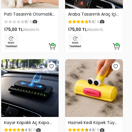
Pati Tasarımlı Otomatik
Araba Tasarımlı Araç İçi
Temizlenen Evcil Hayvan
Telefon Tutucu 360
0
/ 0
5.0
/ 4
Fırçası
Dönebilen Ayarlı
175,00 TL
175,00 TL
250,00 TL
250,00 TL
Hızlı
Hızlı
Teslimat
Teslimat
Kayar Kapaklı Aç Kapa
Hazneli Kedi Köpek Tüy
Araç Torpido Üstü
Temizleyici Kıl Toplayıcı
4.9
/ 11
4.8
/ 5