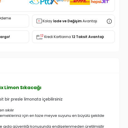
z
Ödeme
Kolay
İade ve Değişim
Avantajı
Kargo!
Kredi Kartlarına
12 Taksit Avantajı
Lüx Limon Sıkacağı
t bir presle limonata içebilirsiniz
 sıkılır
i yemekleriniz için en taze meyve suyunu en büyülü şekilde
ve gıda güvenliği konusunda endişelenmeden üretilmiştir