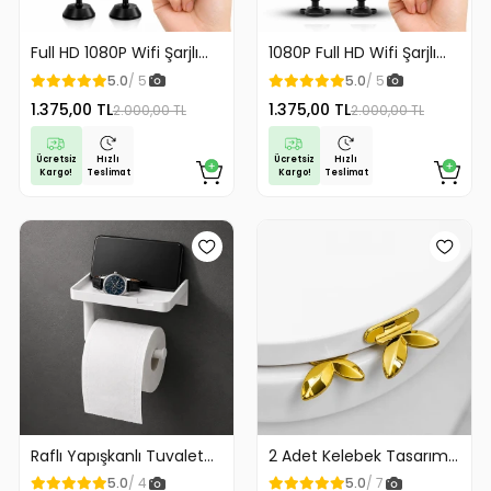
Full HD 1080P Wifi Şarjlı
1080P Full HD Wifi Şarjlı
Mini Güvenlik Kamerası
Mini Güvenlik Kamerası
5.0
/ 5
5.0
/ 5
Geniş Açılı Balık Gözü
Geniş Açılı Balık Gözü
1.375,00 TL
1.375,00 TL
2.000,00 TL
2.000,00 TL
Maksimum Görüntü
Maksimum Görüntü
Kalitesi
Kalitesi
Ücretsiz
Ücretsiz
Hızlı
Hızlı
Kargo!
Kargo!
Teslimat
Teslimat
Raflı Yapışkanlı Tuvalet
2 Adet Kelebek Tasarım
Kağıdı Askılığı
Klozet Kaldırma Aparatı
5.0
/ 4
5.0
/ 7