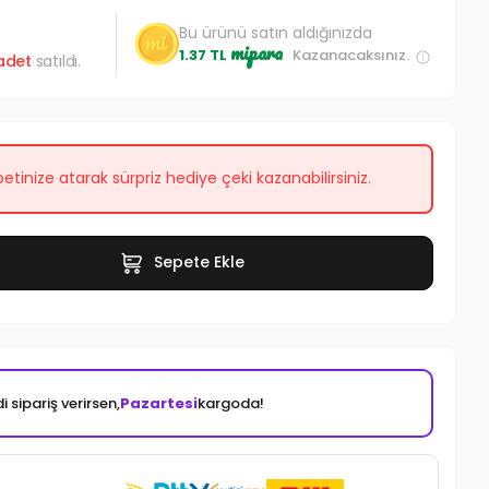
Bu ürünü satın aldığınızda
mipara
1.37 TL
Kazanacaksınız.
adet
satıldı.
etinize atarak sürpriz hediye çeki kazanabilirsiniz.
Sepete Ekle
i sipariş verirsen,
Pazartesi
kargoda!