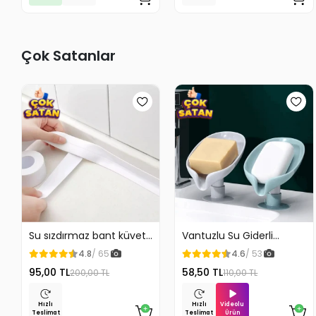
Çok Satanlar
Su sızdırmaz bant küvet
Vantuzlu Su Giderli
Tezgah tamir bandı
Sabunluk Kaymaz
4.8
/ 65
4.6
/ 53
95,00 TL
58,50 TL
200,00 TL
110,00 TL
Videolu
Hızlı
Hızlı
Ürün
Teslimat
Teslimat