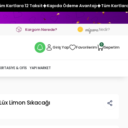
Kapıda Ödeme Avantajı
Tüm Kartlara 12 Taksit
Kapıda 
mipara
Nedir?
Kargom Nerede?
0
Giriş Yap
Favorilerim
Sepetim
KIRTASIYE & OFIS
YAPI MARKET
e Lüx Limon Sıkacağı