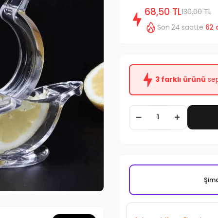
68,50 TL
130,00 TL
Son 24 saatte
62
3 farklı ürünü
sep
Şimd