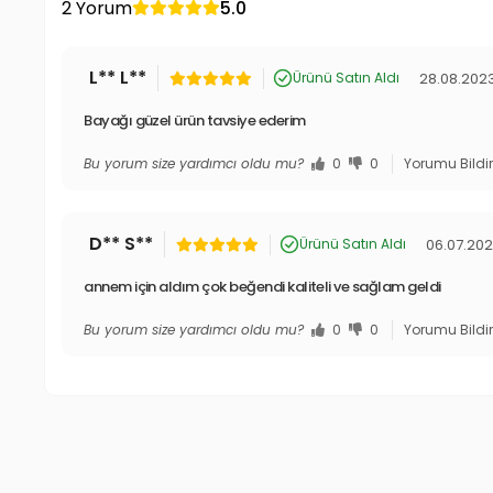
2 Yorum
5.0
L** L**
28.08.202
Ürünü Satın Aldı
Bayağı güzel ürün tavsiye ederim
Bu yorum size yardımcı oldu mu?
0
0
Yorumu Bildi
D** S**
06.07.20
Ürünü Satın Aldı
annem için aldım çok beğendi kaliteli ve sağlam geldi
Bu yorum size yardımcı oldu mu?
0
0
Yorumu Bildi