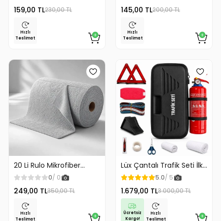
Gold Renk
159,00 TL
145,00 TL
230,00 TL
200,00 TL
Hızlı
Hızlı
Teslimat
Teslimat
20 Li Rulo Mikrofiber
Lüx Çantalı Trafik Seti İlk
Temizlik Bezi 25x25 cm
Yardım Seti 1 Kg Yangın
0
/ 0
5.0
/ 5
Çok Amaçlı Kopart Kullan
Söndürme Tüplü Tüvtürk
249,00 TL
1.679,00 TL
350,00 TL
3.000,00 TL
Kaliteli
Uyumlu
Ücretsiz
Hızlı
Hızlı
Kargo!
Teslimat
Teslimat