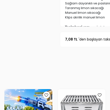
Sağlam dayanıklı ve pasla
Taranmış limon sıkacağı
Manuel limon sıkacağı
Klips akrilik manuel limon
Yenimiyeni.com
, geniş ürün g
buluşma noktasıdır. Temizlik a
market ürünlerine, evcil hayv
7,08 TL
'den başlayan taksi
ürünlerinden kamp eşyalarına 
TV’de gördüğünüz, sosyal medyad
bulabilirsiniz.
TV Ürünleri
,
En İ
altında sizleri bekliyor. Renkl
atın!