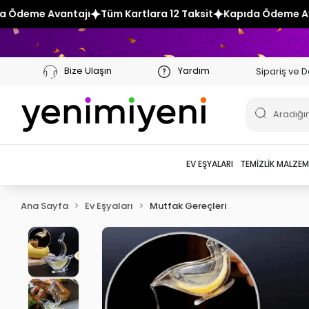
Tüm Kartlara 12 Taksit
Kapıda Ödeme Avantajı
Tüm Kartlar
Bize Ulaşın
Yardım
Sipariş ve D
EV EŞYALARI
TEMIZLIK MALZEM
Ana Sayfa
Ev Eşyaları
Mutfak Gereçleri