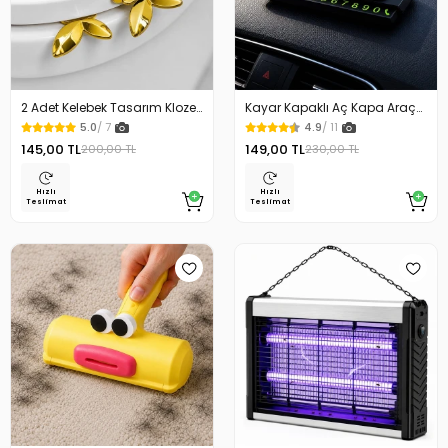
2 Adet Kelebek Tasarım Klozet
Kayar Kapaklı Aç Kapa Araç
Kaldırma Aparatı Gold Renk
Torpido Üstü Fosforlu
5.0
/ 7
4.9
/ 11
Numaratör Park Numaratörü
145,00 TL
149,00 TL
200,00 TL
230,00 TL
Hızlı
Hızlı
Teslimat
Teslimat