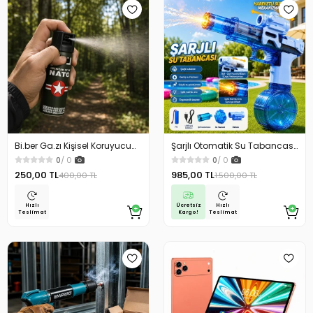
Bi.ber Ga.zı Kişisel Koruyucu
Şarjlı Otomatik Su Tabancası
Ekipman Savunma İçin
Oyuncak Geniş Hazneli
0
/ 0
0
/ 0
250,00 TL
985,00 TL
400,00 TL
1.500,00 TL
Ücretsiz
Hızlı
Hızlı
Kargo!
Teslimat
Teslimat