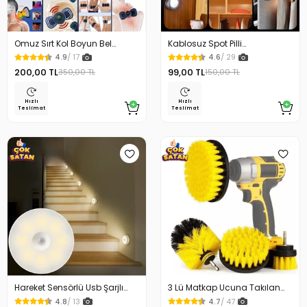
Omuz Sırt Kol Boyun Bel
Kablosuz Spot Pilli
Kelebek Masaj Aleti
Dokunmatik Led Lamba
4.9
/ 17
4.6
/ 29
200,00 TL
99,00 TL
350,00 TL
150,00 TL
Hızlı
Hızlı
Teslimat
Teslimat
Hareket Sensörlü Usb Şarjlı
3 Lü Matkap Ucuna Takılan
Beyaz Led Işık Lamba
Temizlik Fırça Seti
4.8
/ 13
4.7
/ 47