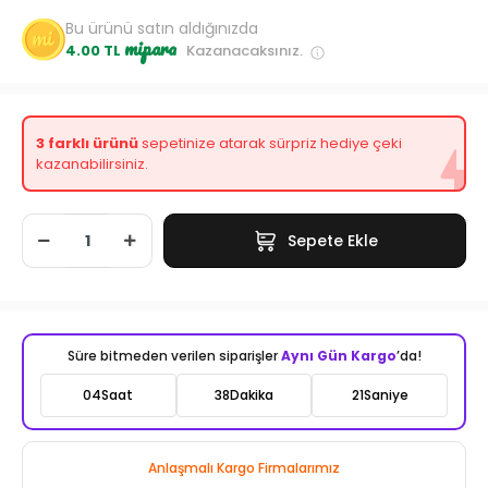
Bu ürünü satın aldığınızda
mipara
4.00 TL
Kazanacaksınız.
3 farklı ürünü
sepetinize atarak sürpriz hediye çeki
kazanabilirsiniz.
Sepete Ekle
Süre bitmeden verilen siparişler
Aynı Gün Kargo
’da!
04
Saat
38
Dakika
19
Saniye
Anlaşmalı Kargo Firmalarımız