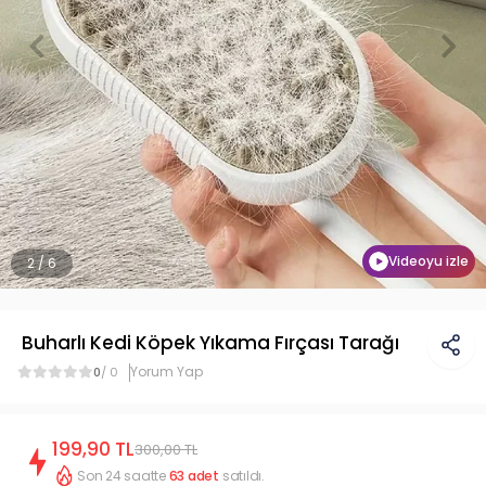
Videoyu izle
2 / 6
Buharlı Kedi Köpek Yıkama Fırçası Tarağı
Yorum Yap
0
/ 0
199,90 TL
300,00 TL
Son 24 saatte
63
adet
satıldı.