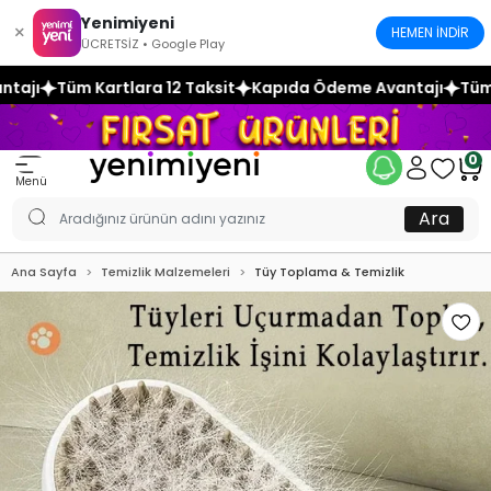
Yenimiyeni
×
HEMEN İNDİR
ÜCRETSİZ • Google Play
12 Taksit
Kapıda Ödeme Avantajı
Tüm Kartlara 12 Taksit
0
Menü
Ara
Ana Sayfa
Temizlik Malzemeleri
Tüy Toplama & Temizlik