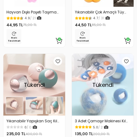
Hayvan Dışkı Poşeti Taşıma
Yıkanabilir Çok Amaçlı Tüy
Çantası
Toz Toplayıcı 2 Li
4.9
/ 21
4.7
/ 31
44,95 TL
44,50 TL
75,00 TL
85,00 TL
Hızlı
Hızlı
Teslimat
Teslimat
Tükendi
Tükendi
Yıkanabilir Yapışkan Saç Kıl
3 Adet Çamaşır Makinesi Kıl
Tüy Toz Alma Topu Tüy
ve Tüy Toplama Topu
0
/ 0
5.0
/ 2
Toplayıcı
235,00 TL
135,00 TL
400,00 TL
200,00 TL