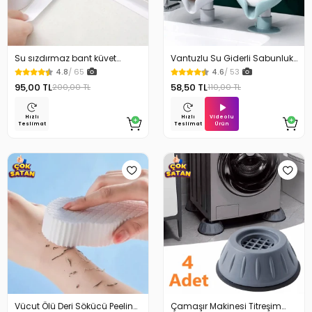
Su sızdırmaz bant küvet
Vantuzlu Su Giderli Sabunluk
Tezgah tamir bandı
Kaymaz
4.8
/ 65
4.6
/ 53
95,00 TL
58,50 TL
200,00 TL
110,00 TL
Videolu
Hızlı
Hızlı
Ürün
Teslimat
Teslimat
Vücut Ölü Deri Sökücü Peeling
Çamaşır Makinesi Titreşim