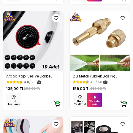
Araba Kapı Ses ve Darbe
2 Li Metal Yüksek Basınç
Emici Pad 10 Adet
Yağmurlamalı Hortum Ucu
4.8
/ 28
4.8
/ 58
139,00 TL
159,00 TL
200,00 TL
250,00 TL
Videolu
Hızlı
Hızlı
Ürün
Teslimat
Teslimat