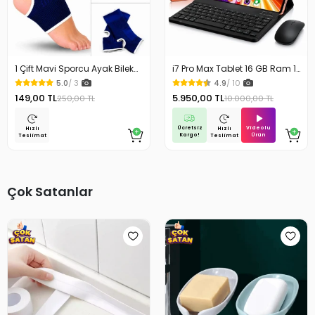
1 Çift Mavi Sporcu Ayak Bilek
i7 Pro Max Tablet 16 GB Ram 1
Koruyucu Ağrı Bandajı Ayak
TB Depolama Kablosuz
5.0
/ 3
4.9
/ 10
Bandajı Sporcu Bilekliği
Klavye Mouse Kılıf Hediyeli 10.1
149,00 TL
5.950,00 TL
250,00 TL
10.000,00 TL
inc Tablet
Ücretsiz
Videolu
Hızlı
Hızlı
Kargo!
Ürün
Teslimat
Teslimat
Çok Satanlar