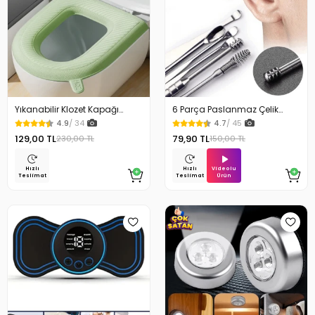
Yıkanabilir Klozet Kapağı
6 Parça Paslanmaz Çelik
Süngeri Su Geçirmez
Kulak Temizleme Seti
4.9
/ 34
4.7
/ 45
129,00 TL
79,90 TL
230,00 TL
150,00 TL
Videolu
Hızlı
Hızlı
Ürün
Teslimat
Teslimat