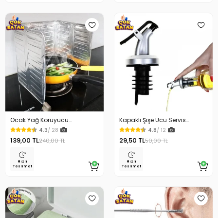
Ocak Yağ Koruyucu
Kapaklı Şişe Ucu Servis
Alüminyum Levha 32.5 x 84
Aparatı Yağdanlık Tıpa
4.3
/ 28
4.8
/ 12
Cm
139,00 TL
29,50 TL
240,00 TL
50,00 TL
Hızlı
Hızlı
Teslimat
Teslimat