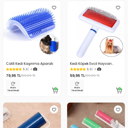
Catit Kedi Kaşınma Aparatı
Kedi Köpek Evcil Hayvan
Fırçası Telli
5.0
/ 4
5.0
/ 4
79,95 TL
59,95 TL
150,00 TL
100,00 TL
Hızlı
Hızlı
Teslimat
Teslimat