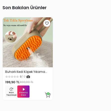
Son Bakılan Ürünler
Buharlı Kedi Köpek Yıkama
Fırçası Tarağı
0
/ 0
199,90 TL
300,00 TL
Videolu
Hızlı
Ürün
Teslimat