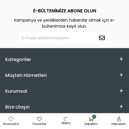
E-BÜLTENİMİZE ABONE OLUN
Kampanya ve yeniliklerden haberdar olmak için e-
bültenimize kayıt olun.
Kategoriler
Müşteri Hizmetleri
Kurumsal
Bize Ulaşın
0
Adres
Menü
Anasayfa
Favoriler
Sepetim
Hesabım