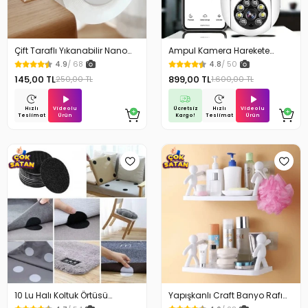
Çift Taraflı Yıkanabilir Nano
Ampul Kamera Harekete
Teknoloji Bant 3 mt
Duyarlı Gece Görüşlü
4.9
/ 68
4.8
/ 50
145,00 TL
899,00 TL
250,00 TL
1.600,00 TL
Videolu
Ücretsiz
Videolu
Hızlı
Hızlı
Ürün
Kargo!
Ürün
Teslimat
Teslimat
10 Lu Halı Koltuk Örtüsü
Yapışkanlı Craft Banyo Rafı
Kaydırmaz Cırtlı Pad
Organizer 1 Adet