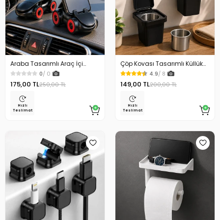
Araba Tasarımlı Araç İçi
Çöp Kovası Tasarımlı Küllük
Telefon Tutucu 360 Dönebilen
Duvar Masaüstü ve Araç İçin
0
/ 0
4.9
/ 8
Ayarlı
Uygun Kullanım
175,00 TL
149,00 TL
250,00 TL
200,00 TL
Hızlı
Hızlı
Teslimat
Teslimat