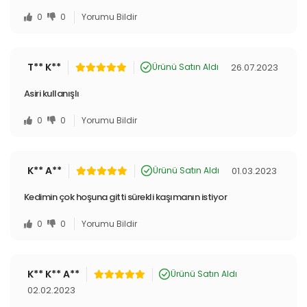
Yenimiyeni.com ile birlikte adım atın!
0
0
Yorumu Bildir
T** K**
26.07.2023
Ürünü Satın Aldı
Asiri kullanışlı
0
0
Yorumu Bildir
K** A**
01.03.2023
Ürünü Satın Aldı
Kedimin çok hoşuna gitti sürekli kaşımanın istiyor
0
0
Yorumu Bildir
K** K** A**
Ürünü Satın Aldı
02.02.2023