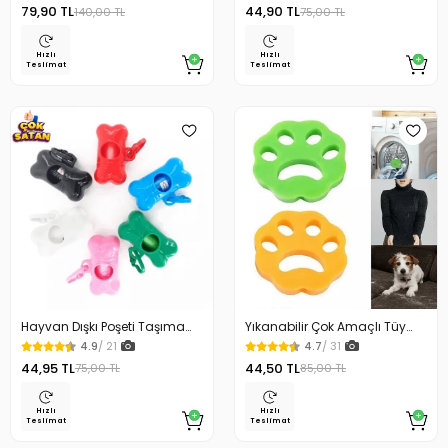
79,90 TL
44,90 TL
140,00 TL
75,00 TL
Hızlı
Hızlı
Teslimat
Teslimat
Hayvan Dışkı Poşeti Taşıma
Yıkanabilir Çok Amaçlı Tüy
Çantası
Toz Toplayıcı 2 Li
4.9
/ 21
4.7
/ 31
44,95 TL
44,50 TL
75,00 TL
85,00 TL
Hızlı
Hızlı
Teslimat
Teslimat