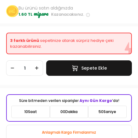
Bu ürünü satın aldığınızda
mipara
1.60 TL
Kazanacaksınız.
3 farklı ürünü
sepetinize atarak sürpriz hediye çeki
kazanabilirsiniz.
Sepete Ekle
Süre bitmeden verilen siparişler
Aynı Gün Kargo
’da!
10
Saat
00
Dakika
48
Saniye
Anlaşmalı Kargo Firmalarımız