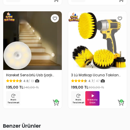
Hareket Sensörlü Usb Şarjlı
3 Lü Matkap Ucuna Takılan
Beyaz Led Işık Lamba
Temizlik Fırça Seti
4.8
/ 13
4.7
/ 47
135,00 TL
199,00 TL
240,00 TL
300,00 TL
Videolu
Hızlı
Hızlı
Ürün
Teslimat
Teslimat
Benzer Ürünler