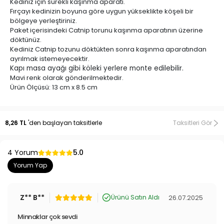
Kediniz için sürekli kaşınma aparatı.
Fırçayı kedinizin boyuna göre uygun yükseklikte köşeli bir
bölgeye yerleştiriniz.
Paket içerisindeki Catnip torunu kaşınma aparatının üzerine
döktünüz.
Kediniz Catnip tozunu döktükten sonra kaşınma aparatından
ayrılmak istemeyecektir.
Kapı masa ayağı gibi köleki yerlere monte edilebilir.
Mavi renk olarak gönderilmektedir.
Ürün Ölçüsü: 13 cm x 8.5 cm
Yenimiyeni.com
, geniş ürün gamıyla ev yaşamınızı kolaylaştıran
8,26 TL
'den başlayan taksitlerle
Taksitleri Gör
pratik ve kullanışlı ürünlerin buluşma noktasıdır. Temizlik
aparatlarından pratik mutfak gereçlerine, oto aksesuarlarından yapı
market ürünlerine, evcil hayvan oyuncaklarından tasma ve tüy
4 Yorum
5.0
toplama araçlarına, bebek ürünlerinden kamp eşyalarına kadar geniş
Yorum Yap
bir yelpazede ürünler sunmaktayız. Yenimiyeni.com'da TV’de
gördüğünüz, sosyal medyada rastladığınız, her yerde aradığınız
pratik ve işlevsel ürünleri bulabilirsiniz.
TV Ürünleri
,
En İlginç
Z** B**
26.07.2025
Ürünü Satın Aldı
Ürünler
ve
Değişik Aksesuarlar
, aradığınız fiyatlarla aynı çatı altında
Minnaklar çok sevdi
sizleri bekliyor. Renkli ve fonksiyonel ürünlerin dünyasına