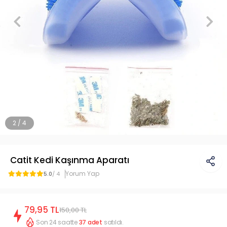
2 / 4
Catit Kedi Kaşınma Aparatı
Yorum Yap
5.0
/ 4
79,95 TL
150,00 TL
Son 24 saatte
37
adet
satıldı.