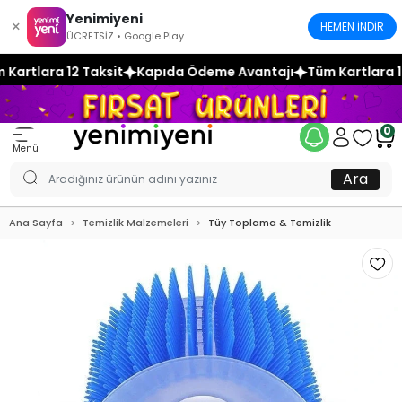
Yenimiyeni
×
HEMEN İNDİR
ÜCRETSİZ • Google Play
it
Kapıda Ödeme Avantajı
Tüm Kartlara 12 Taksit
Kapıda
0
Menü
Ara
Ana Sayfa
Temizlik Malzemeleri
Tüy Toplama & Temizlik