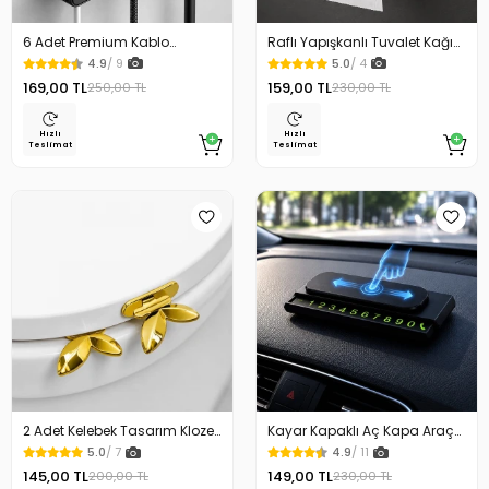
6 Adet Premium Kablo
Raflı Yapışkanlı Tuvalet Kağıdı
Düzenleyici Kablo Tutucu
Askılığı
4.9
/ 9
5.0
/ 4
Mıknatıslı Kapak Özellikli
169,00 TL
159,00 TL
250,00 TL
230,00 TL
Hızlı
Hızlı
Teslimat
Teslimat
2 Adet Kelebek Tasarım Klozet
Kayar Kapaklı Aç Kapa Araç
Kaldırma Aparatı Gold Renk
Torpido Üstü Fosforlu
5.0
/ 7
4.9
/ 11
Numaratör Park Numaratörü
145,00 TL
149,00 TL
200,00 TL
230,00 TL