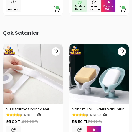
Ücretsiz
Videolu
Hızlı
Hızlı
Kargo!
Ürün
Teslimat
Teslimat
Çok Satanlar
Su sızdırmaz bant küvet
Vantuzlu Su Giderli Sabunluk
Tezgah tamir bandı
Kaymaz
4.8
/ 65
4.6
/ 53
95,00 TL
58,50 TL
200,00 TL
110,00 TL