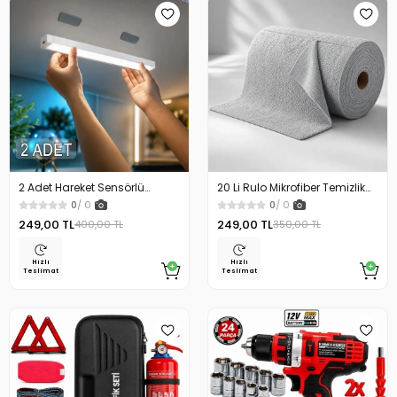
2 Adet Hareket Sensörlü
20 Li Rulo Mikrofiber Temizlik
Lamba Merdiven Dolap
Bezi 25x25 cm Çok Amaçlı
0
/ 0
0
/ 0
Çalışma Masası Mutfak
Kopart Kullan Kaliteli
249,00 TL
249,00 TL
400,00 TL
350,00 TL
Lambası Şarjlı Usb Led
Lamba Beyaz
Hızlı
Hızlı
Teslimat
Teslimat