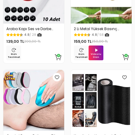
Araba Kapı Ses ve Darbe
2 Li Metal Yüksek Basınç
Emici Pad 10 Adet
Yağmurlamalı Hortum Ucu
4.8
/ 28
4.8
/ 58
139,00 TL
159,00 TL
200,00 TL
250,00 TL
Videolu
Hızlı
Hızlı
Ürün
Teslimat
Teslimat