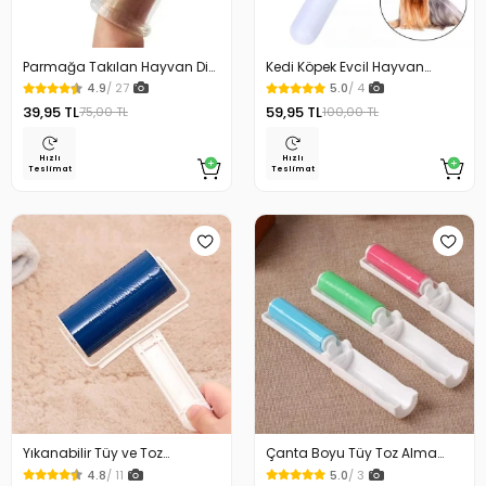
Parmağa Takılan Hayvan Diş
Kedi Köpek Evcil Hayvan
Kaşıma Fırçası
Fırçası Telli
4.9
/ 27
5.0
/ 4
39,95 TL
59,95 TL
75,00 TL
100,00 TL
Hızlı
Hızlı
Teslimat
Teslimat
Yıkanabilir Tüy ve Toz
Çanta Boyu Tüy Toz Alma
Toplama Rulosu
Rulosu Yıkanabilir
4.8
/ 11
5.0
/ 3