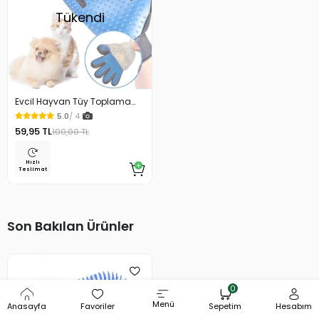
Tükendi
Evcil Hayvan Tüy Toplama
Eldiveni Mavi
5.0
/ 4
59,95 TL
100,00 TL
Hızlı
Teslimat
Son Bakılan Ürünler
0
Menü
Anasayfa
Favoriler
Sepetim
Hesabım