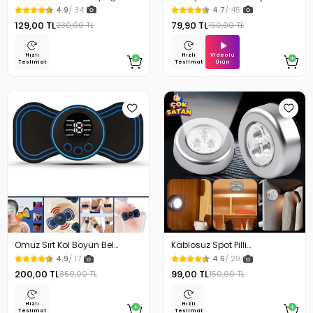
Süngeri Su Geçirmez
Kulak Temizleme Seti
4.9
/ 34
4.7
/ 45
129,00 TL
79,90 TL
230,00 TL
150,00 TL
Videolu
Hızlı
Hızlı
Ürün
Teslimat
Teslimat
Omuz Sırt Kol Boyun Bel
Kablosuz Spot Pilli
Kelebek Masaj Aleti
Dokunmatik Led Lamba
4.9
/ 17
4.6
/ 29
200,00 TL
99,00 TL
350,00 TL
150,00 TL
Hızlı
Hızlı
Teslimat
Teslimat