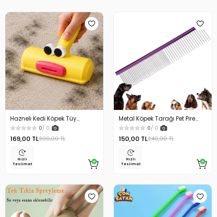
Hazneli Kedi Köpek Tüy
Metal Köpek Tarağı Pet Pire
Temizleyici Kıl Toplayıcı Ördek
Tarağı Kıtık Açıcı
0
/ 0
0
/ 0
Tasarımlı
169,00 TL
150,00 TL
300,00 TL
240,00 TL
Hızlı
Hızlı
Teslimat
Teslimat