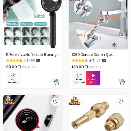
5 Fonksiyonlu Yüksek Basınçlı
1080 Derece Dönen Çok
Ayarlı Duş Başlığı
Fonksiyonlu Musluk Başlığı
4.8
/ 55
4.7
/ 25
99,00 TL
139,00 TL
150,00 TL
200,00 TL
Videolu
Hızlı
Hızlı
Ürün
Teslimat
Teslimat