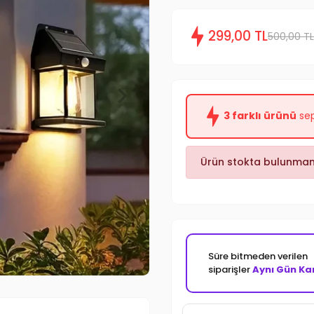
299,00 TL
500,00 TL
3 farklı ürünü
sep
Ürün stokta bulunmam
Süre bitmeden verilen
siparişler
Aynı Gün Ka