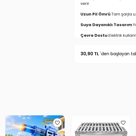
verir
Uzun Pil Ömrü
Tam şarjla u
Suya Dayanıklı Tasarım
Y
Çevre Dostu
Elektrik kull
Kolay Kurulum
Pratik monta
30,90 TL
'den başlayan tak
Şık Tasarım
Bahçe, teras, 
Düşük Enerji Tüketimi
Elek