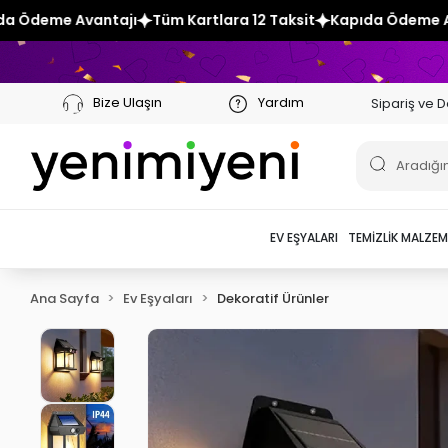
Tüm Kartlara 12 Taksit
Kapıda Ödeme Avantajı
Tüm Kartla
Bize Ulaşın
Yardım
Sipariş ve D
EV EŞYALARI
TEMIZLIK MALZEM
Ana Sayfa
Ev Eşyaları
Dekoratif Ürünler