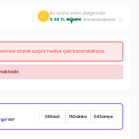
Bu ürünü satın aldığınızda
mipara
5.98 TL
Kazanacaksınız.
etinize atarak sürpriz hediye çeki kazanabilirsiniz.
aktadır.
06
Saat
15
Dakika
02
Saniye
rgo
’da!