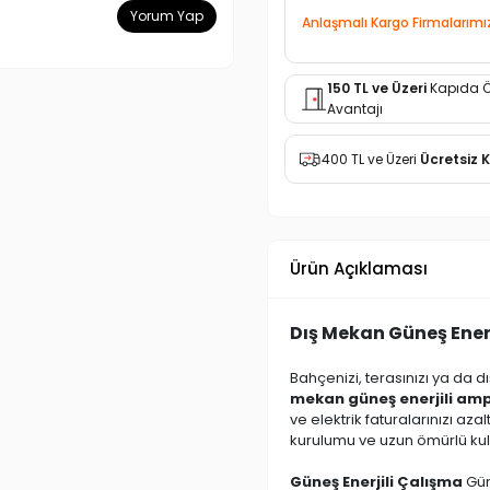
Yorum Yap
Anlaşmalı Kargo Firmalarımı
150 TL ve Üzeri
Kapıda 
Avantajı
400 TL ve Üzeri
Ücretsiz 
Ürün Açıklaması
Dış Mekan Güneş Ener
Bahçenizi, terasınızı ya da d
mekan güneş enerjili am
ve elektrik faturalarınızı az
kurulumu ve uzun ömürlü kull
Güneş Enerjili Çalışma
Gün