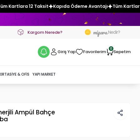
t
Kapıda Ödeme Avantajı
Tüm Kartlara 12 Taksit
Kapıda 
mipara
Nedir?
Kargom Nerede?
0
Giriş Yap
Favorilerim
Sepetim
KIRTASIYE & OFIS
YAPI MARKET
erjili Ampül Bahçe
mba