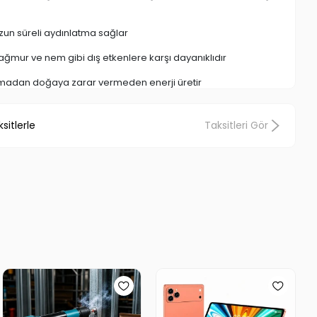
zun süreli aydınlatma sağlar
ağmur ve nem gibi dış etkenlere karşı dayanıklıdır
anmadan doğaya zarar vermeden enerji üretir
j ile her dış mekanda rahatça kullanılabilir
sitlerle
Taksitleri Gör
balkon, veranda gibi alanlara modern bir hava katar
trik faturalarına ek yük getirmez