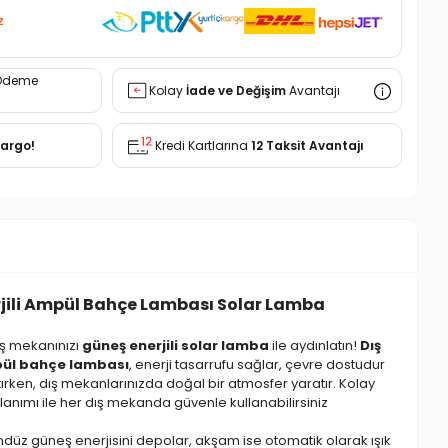
z
Ödeme
Kolay
İade ve Değişim
Avantajı
Kargo!
Kredi Kartlarına
12 Taksit Avantajı
jili Ampül Bahçe Lambası Solar Lamba
ış mekanınızı
güneş enerjili solar lamba
ile aydınlatın!
Dış
pül bahçe lambası
, enerji tasarrufu sağlar, çevre dostudur
altırken, dış mekanlarınızda doğal bir atmosfer yaratır. Kolay
anımı ile her dış mekanda güvenle kullanabilirsiniz
düz güneş enerjisini depolar, akşam ise otomatik olarak ışık