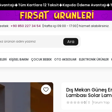
ra 12 Taksit
Kapıda Ödeme Avantajı
Tüm Kartlara 12 Taksi
estek:
+90 850 227 34 54
(Hafta içi 09:00 - 17:00) hizmet alabilirsiniz.
Ara
ELERI
KIŞISEL BAKIM
ÇOCUK BEBEK
OTO AKSESUAR
ELEKTRONIK ÜRÜNLER
Dış Mekan Güneş En
Lambası Solar La
0
/ 0
Yorum Yap