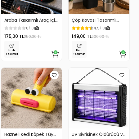
Araba Tasarımlı Araç İçi
Çöp Kovası Tasarımlı
Telefon Tutucu 360
Küllük Duvar Masaüstü
0
/ 0
4.9
/ 8
Dönebilen Ayarlı
ve Araç İçin Uygun
175,00 TL
149,00 TL
250,00 TL
200,00 TL
Kullanım
Hızlı
Hızlı
Teslimat
Teslimat
Hazneli Kedi Köpek Tüy
UV Sivrisinek Öldürücü ve