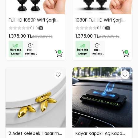
Full HD 1080P Wifi Şarjlı
1080P Full HD Wifi Şarjlı
Mini Güvenlik Kamerası
Mini Güvenlik Kamerası
0
/ 0
0
/ 0
Geniş Açılı Balık Gözü
Geniş Açılı Balık Gözü
1.375,00 TL
1.375,00 TL
2.000,00 TL
2.000,00 TL
Maksimum Görüntü
Maksimum Görüntü
Kalitesi
Kalitesi
Ücretsiz
Ücretsiz
Hızlı
Hızlı
Kargo!
Kargo!
Teslimat
Teslimat
2 Adet Kelebek Tasarım
Kayar Kapaklı Aç Kapa