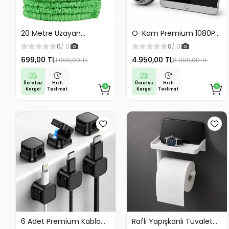
20 Metre Uzayan
O-Kam Premium 1080P
Tabancalı Hortum Magic
Full HD Kayıt Yapabilen
0
/ 0
0
/ 0
Hose Bahçe Hortumu
Wifi Kameralı Kapı Zili
699,00 TL
4.950,00 TL
1.000,00 TL
8.000,00 TL
Sulama Hortumu
Görüntülü Kapı Dürbünü
Hareket Algılama İki
Yönlü Görüşme
Ücretsiz
Ücretsiz
Hızlı
Hızlı
Kargo!
Kargo!
Teslimat
Teslimat
6 Adet Premium Kablo
Raflı Yapışkanlı Tuvalet