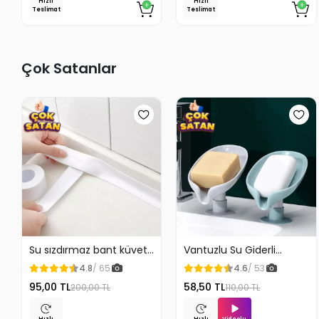
Hızlı
Hızlı
Teslimat
Teslimat
Çok Satanlar
Su sızdırmaz bant küvet
Vantuzlu Su Giderli
Tezgah tamir bandı
Sabunluk Kaymaz
4.8
/ 65
4.6
/ 53
95,00 TL
58,50 TL
200,00 TL
110,00 TL