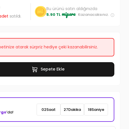
L
Bu ürünü satın aldığınızda
mipara
5.90 TL
Kazanacaksınız.
adet
satıldı.
etinize atarak sürpriz hediye çeki kazanabilirsiniz.
Sepete Ekle
02
Saat
27
Dakika
16
Saniye
rgo
’da!