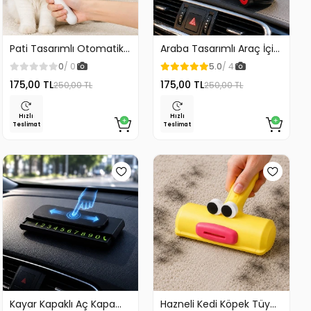
Pati Tasarımlı Otomatik
Araba Tasarımlı Araç İçi
Temizlenen Evcil Hayvan
Telefon Tutucu 360
0
/ 0
5.0
/ 4
Fırçası
Dönebilen Ayarlı
175,00 TL
175,00 TL
250,00 TL
250,00 TL
Hızlı
Hızlı
Teslimat
Teslimat
Kayar Kapaklı Aç Kapa
Hazneli Kedi Köpek Tüy