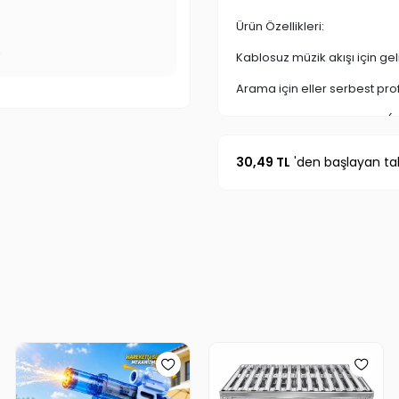
Ürün Özellikleri:
r
Kablosuz müzik akışı için gel
Arama için eller serbest profi
33FT % 27e kadar mesafe (1
Bluetooth 2.0 ve üstü berrak di
30,49 TL
'den başlayan tak
40mm hoparlör ünitesi ile m
USB voltajı: DC5V, Mikro USB 
Bluetooth çekim alanı: 10M
USBgirişi ile dileğiniz müziği 
olarak da kullanabilirsiniz.
Panelindeyer alan fonksiyon tu
Buteknoloji harikası ürünün 