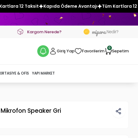
Kapıda Ödeme Avantajı
Tüm Kartlara 12 Taksit
Kapıda Öde
mipara
Nedir?
Kargom Nerede?
0
Giriş Yap
Favorilerim
Sepetim
KIRTASIYE & OFIS
YAPI MARKET
Mikrofon Speaker Gri