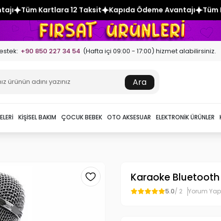
2 Taksit
Kapıda Ödeme Avantajı
Tüm Kartlara 12 Taksit
estek:
+90 850 227 34 54
(Hafta içi 09:00 - 17:00) hizmet alabilirsiniz.
Ara
ELERI
KIŞISEL BAKIM
ÇOCUK BEBEK
OTO AKSESUAR
ELEKTRONIK ÜRÜNLER
Karaoke Bluetooth 
5.0
/ 2
Yorum Yap