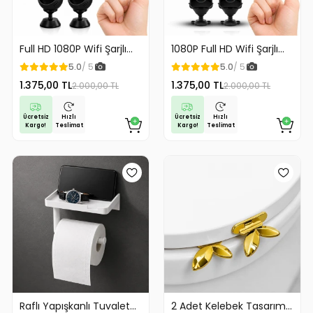
Full HD 1080P Wifi Şarjlı
1080P Full HD Wifi Şarjlı
Mini Güvenlik Kamerası
Mini Güvenlik Kamerası
5.0
/ 5
5.0
/ 5
Geniş Açılı Balık Gözü
Geniş Açılı Balık Gözü
1.375,00 TL
1.375,00 TL
2.000,00 TL
2.000,00 TL
Maksimum Görüntü
Maksimum Görüntü
Kalitesi
Kalitesi
Ücretsiz
Ücretsiz
Hızlı
Hızlı
Kargo!
Kargo!
Teslimat
Teslimat
Raflı Yapışkanlı Tuvalet
2 Adet Kelebek Tasarım