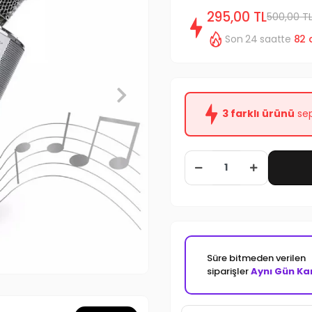
295,00 TL
500,00 T
Son 24 saatte
82
3 farklı ürünü
sep
Süre bitmeden verilen
siparişler
Aynı Gün Ka