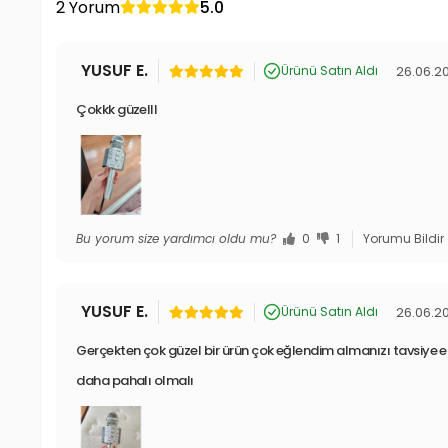
2 Yorum
5.0
YUSUF E.
26.06.2
Ürünü Satın Aldı
Çokkk güzelll
Bu yorum size yardımcı oldu mu?
0
1
Yorumu Bildir
YUSUF E.
26.06.2
Ürünü Satın Aldı
Gerçekten çok güzel bir ürün çok eğlendim almanızı tavsiye
daha pahalı olmalı