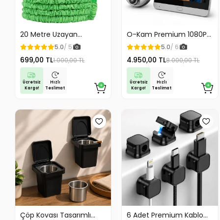
20 Metre Uzayan
O-Kam Premium 1080P
Tabancalı Hortum Magic
Full HD Kayıt Yapabilen
5.0
/ 5
5.0
/ 6
Hose Bahçe Hortumu
Wifi Kameralı Kapı Zili
699,00 TL
4.950,00 TL
1.000,00 TL
8.000,00 TL
Sulama Hortumu
Görüntülü Kapı Dürbünü
Hareket Algılama İki
Yönlü Görüşme
Ücretsiz
Ücretsiz
Hızlı
Hızlı
Kargo!
Kargo!
Teslimat
Teslimat
Çöp Kovası Tasarımlı
6 Adet Premium Kablo