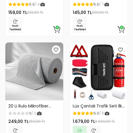
Kağıdı Askılığı
Klozet Kaldırma Aparatı
5.0
/ 4
5.0
/ 7
Gold Renk
159,00 TL
145,00 TL
230,00 TL
200,00 TL
Hızlı
Hızlı
Teslimat
Teslimat
20 Li Rulo Mikrofiber
Lüx Çantalı Trafik Seti İlk
Temizlik Bezi 25x25 cm
Yardım Seti 1 Kg Yangın
0
/ 0
5.0
/ 5
Çok Amaçlı Kopart Kullan
Söndürme Tüplü Tüvtürk
249,00 TL
1.679,00 TL
350,00 TL
3.000,00 TL
Kaliteli
Uyumlu