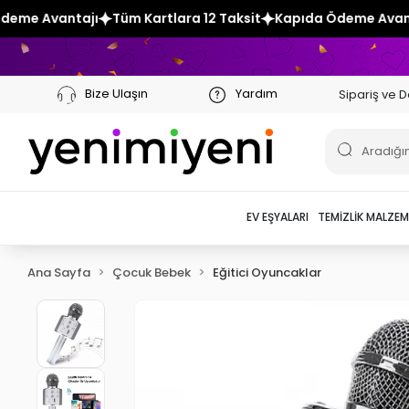
 Kartlara 12 Taksit
Kapıda Ödeme Avantajı
Tüm Kartlara 1
Bize Ulaşın
Yardım
Sipariş ve D
EV EŞYALARI
TEMIZLIK MALZEM
Ana Sayfa
Çocuk Bebek
Eğitici Oyuncaklar