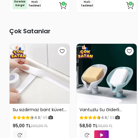
Ücretsiz
Hızlı
Hızlı
Kargo!
Teslimat
Teslimat
Çok Satanlar
Su sızdırmaz bant küvet
Vantuzlu Su Giderli
Tezgah tamir bandı
Sabunluk Kaymaz
4.8
/ 65
4.6
/ 53
95,00 TL
58,50 TL
200,00 TL
110,00 TL