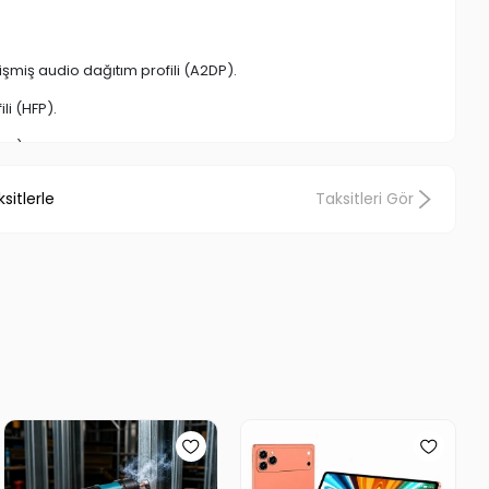
işmiş audio dağıtım profili (A2DP).
li (HFP).
0M).
jital ses sinyal teknolojisi,
sitlerle
Taksitleri Gör
ükemmel ses kalitesi sunar,
kablosu ile rahat şarj edilebilme,
rahatlıkla dinleyebilirsiniz. USB ve AUX girişi ileharici hoparlör
şlarıyla dilediğiniz gibi yönlendirebilirsiniz.
çıkardığı sese kulaklarınız inanamayacak...