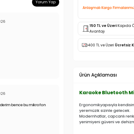
Yorum Yap
Anlaşmalı Kargo Firmalarımı
026
150 TL ve Üzeri
Kapıda 
Avantajı
400 TL ve Üzeri
Ücretsiz 
Ürün Açıklaması
Karaoke Bluetooth Mi
026
Ergonomikyapısıyla kendisine
 ederim bence bu mikrofon
yeremüzik sizinle gelecek.
Modernhatlar, capcanlı renkl
yenimiyeni güveni ve dehizme