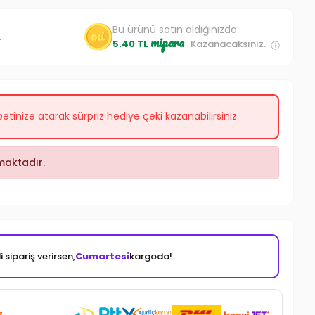
Bu ürünü satın aldığınızda
L
mipara
5.40 TL
Kazanacaksınız.
etinize atarak sürpriz hediye çeki kazanabilirsiniz.
aktadır.
 sipariş verirsen,
Cumartesi
kargoda!
z