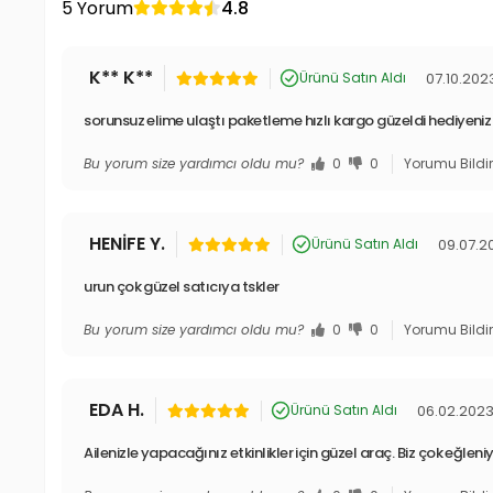
5 Yorum
4.8
K** K**
07.10.202
Ürünü Satın Aldı
sorunsuz elime ulaştı paketleme hızlı kargo güzeldi hediyeniz
Bu yorum size yardımcı oldu mu?
0
0
Yorumu Bildi
HENİFE Y.
09.07.2
Ürünü Satın Aldı
urun çok güzel satıcıya tskler
Bu yorum size yardımcı oldu mu?
0
0
Yorumu Bildi
EDA H.
06.02.202
Ürünü Satın Aldı
Ailenizle yapacağınız etkinlikler için güzel araç. Biz çok eğleni