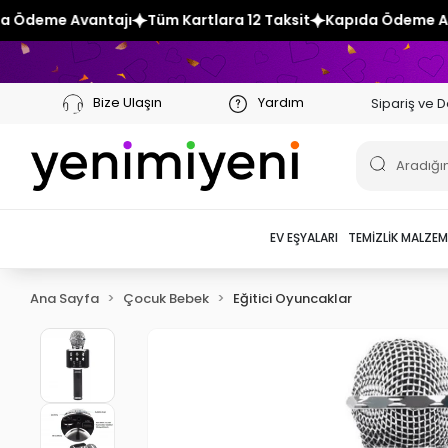
Tüm Kartlara 12 Taksit
Kapıda Ödeme Avantajı
Tüm Kartl
Bize Ulaşın
Yardım
Sipariş ve D
EV EŞYALARI
TEMIZLIK MALZEM
Ana Sayfa
Çocuk Bebek
Eğitici Oyuncaklar