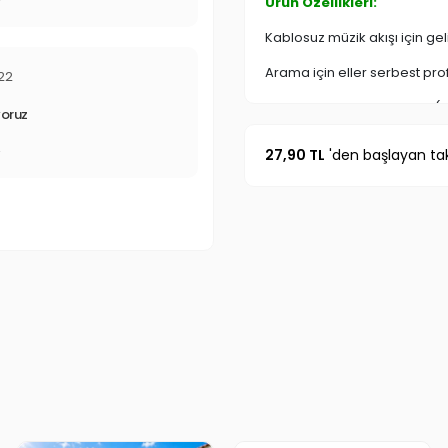
Ürün Özellikleri:
r
Kablosuz müzik akışı için gel
Arama için eller serbest profi
022
33FT % 27e kadar mesafe (1
yoruz
Bluetooth 2.0 ve üstü berrak di
27,90 TL
'den başlayan tak
r
40mm hoparlör ünitesi ile m
USB voltajı: DC5V, Mikro USB 
Bluetooth çekim alanı: 10M
USBgirişi ile dileğiniz müziği 
olarak da kullanabilirsiniz.
Panelindeyer alan fonksiyon tu
Buteknoloji harikası ürünün 
Ürün Boyutu: