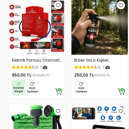
Elektrik Panosu Otomatik
Bi.ber Ga.zı Kişisel
Yangın Söndürücü Isıya
Koruyucu Ekipman
5.0
/ 5
5.0
/ 5
Duyarlı Sigorta Kutusu
Savunma İçin
950,00 TL
250,00 TL
1.500,00 TL
400,00 TL
Yangın Söndürme Cihazı
Ücretsiz
Hızlı
Hızlı
Kargo!
Teslimat
Teslimat