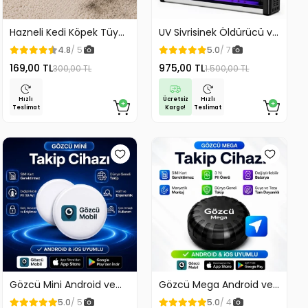
Hazneli Kedi Köpek Tüy
UV Sivrisinek Öldürücü ve
Temizleyici Kıl Toplayıcı
Yok Edici Elektrikli Mega
4.8
/ 5
5.0
/ 7
Ördek Tasarımlı
Boy Sinek Öldürücü
169,00 TL
975,00 TL
300,00 TL
1.500,00 TL
Cihaz Cız Lamba Mor Işık
Asılabilir Taşınabilir
Masaüstü
Ücretsiz
Hızlı
Hızlı
Kargo!
Teslimat
Teslimat
Gözcü Mini Android ve
Gözcü Mega Android ve
İos Uyumlu Takip Cihazı
İos Uyumlu Takip Cihazı 3
5.0
/ 5
5.0
/ 4