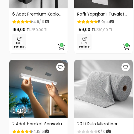
6 Adet Premium Kablo
Raflı Yapışkanlı Tuvalet
Düzenleyici Kablo
Kağıdı Askılığı
4.9
/ 9
5.0
/ 4
Tutucu Mıknatıslı Kapak
169,00 TL
159,00 TL
250,00 TL
230,00 TL
Özellikli
Hızlı
Hızlı
Teslimat
Teslimat
2 Adet Hareket Sensörlü
20 Li Rulo Mikrofiber
Lamba Merdiven Dolap
Temizlik Bezi 25x25 cm
4.8
/ 5
0
/ 0