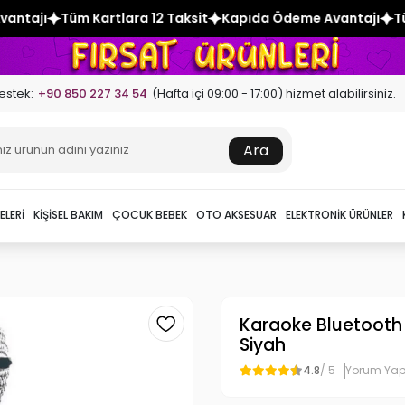
ara 12 Taksit
Kapıda Ödeme Avantajı
Tüm Kartlara 12 Taks
estek:
+90 850 227 34 54
(Hafta içi 09:00 - 17:00) hizmet alabilirsiniz.
Ara
ELERI
KIŞISEL BAKIM
ÇOCUK BEBEK
OTO AKSESUAR
ELEKTRONIK ÜRÜNLER
Karaoke Bluetooth
Siyah
4.8
/ 5
Yorum Ya