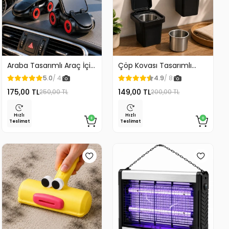
Araba Tasarımlı Araç İçi
Çöp Kovası Tasarımlı
Telefon Tutucu 360
Küllük Duvar Masaüstü
5.0
/ 4
4.9
/ 8
Dönebilen Ayarlı
ve Araç İçin Uygun
175,00 TL
149,00 TL
250,00 TL
200,00 TL
Kullanım
Hızlı
Hızlı
Teslimat
Teslimat