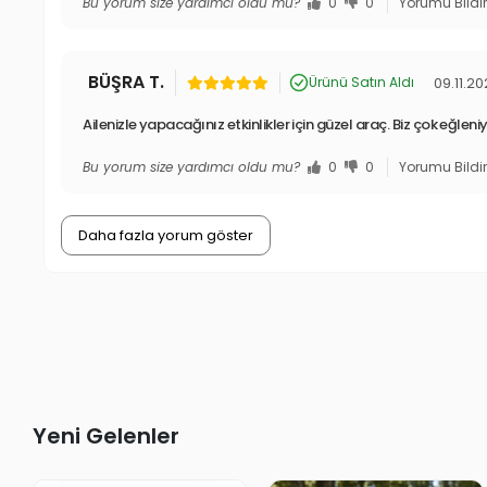
Bu yorum size yardımcı oldu mu?
0
0
Yorumu Bildi
BÜŞRA T.
09.11.2
Ürünü Satın Aldı
Ailenizle yapacağınız etkinlikler için güzel araç. Biz çok eğleni
Bu yorum size yardımcı oldu mu?
0
0
Yorumu Bildi
Daha fazla yorum göster
Yeni Gelenler