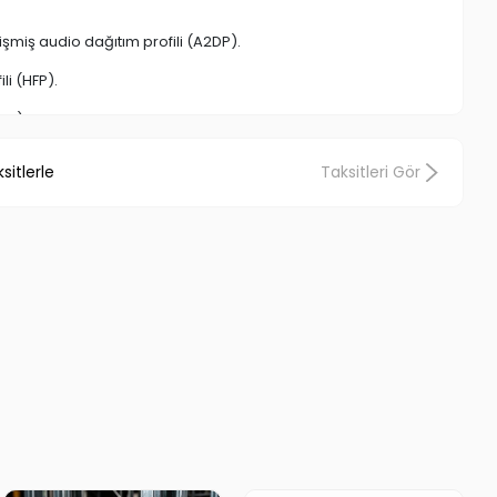
işmiş audio dağıtım profili (A2DP).
li (HFP).
0M).
jital ses sinyal teknolojisi,
sitlerle
Taksitleri Gör
ükemmel ses kalitesi sunar,
kablosu ile rahat şarj edilebilme,
rahatlıkla dinleyebilirsiniz. USB ve AUX girişi ileharici hoparlör
şlarıyla dilediğiniz gibi yönlendirebilirsiniz.
çıkardığı sese kulaklarınız inanamayacak...