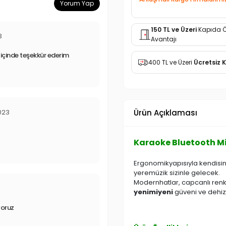
Yorum Yap
150 TL ve Üzeri
Kapıda 
3
Avantajı
 içinde teşekkür ederim
400 TL ve Üzeri
Ücretsiz 
r
023
Ürün Açıklaması
Karaoke Bluetooth Mi
r
Ergonomikyapısıyla kendisine
yeremüzik sizinle gelecek.
Modernhatlar, capcanlı renkl
3
yenimiyeni
güveni ve dehizm
yoruz