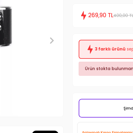
269,90 TL
400,00 T
3 farklı ürünü
sep
Ürün stokta bulunmam
Şimdi
Anlaşmalı Kargo Firmalarımı