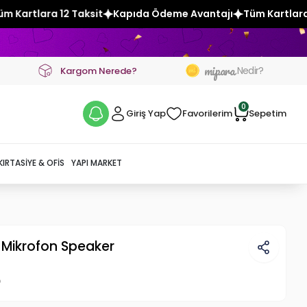
it
Kapıda Ödeme Avantajı
Tüm Kartlara 12 Taksit
Kapıda
mipara
Nedir?
Kargom Nerede?
0
Giriş Yap
Favorilerim
Sepetim
KIRTASIYE & OFIS
YAPI MARKET
 Mikrofon Speaker
p