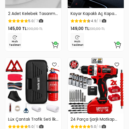
2 Adet Kelebek Tasarım
Kayar Kapaklı Aç Kapa
Klozet Kaldırma Aparatı
Araç Torpido Üstü
5.0
/ 7
4.9
/ 11
Gold Renk
Fosforlu Numaratör Park
145,00 TL
149,00 TL
200,00 TL
230,00 TL
Numaratörü
Hızlı
Hızlı
Teslimat
Teslimat
Lüx Çantalı Trafik Seti İlk
24 Parça Şarjlı Matkap
Yardım Seti 1 Kg Yangın
12v Çelik Mandrenli Çift
5.0
/ 5
5.0
/ 6