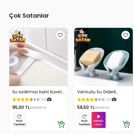
Çok Satanlar
Su sızdırmaz bant küvet
Vantuzlu Su Giderli
Tezgah tamir bandı
Sabunluk Kaymaz
4.8
/ 65
4.6
/ 53
95,00 TL
58,50 TL
200,00 TL
110,00 TL
Videolu
Hızlı
Hızlı
Ürün
Teslimat
Teslimat