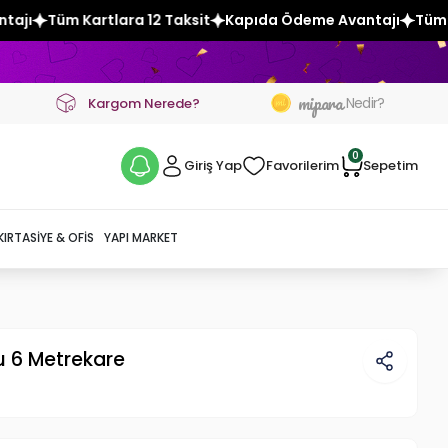
12 Taksit
Kapıda Ödeme Avantajı
Tüm Kartlara 12 Taksit
mipara
Nedir?
Kargom Nerede?
0
Giriş Yap
Favorilerim
Sepetim
KIRTASIYE & OFIS
YAPI MARKET
u 6 Metrekare