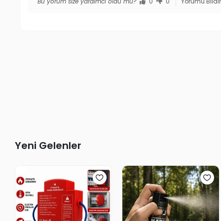
Bu yorum size yardımcı oldu mu?
0
0
Yorumu Bildi
Yeni Gelenler