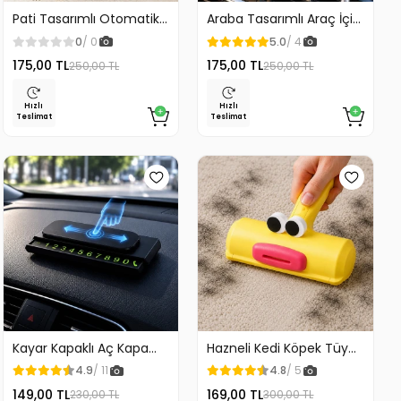
Pati Tasarımlı Otomatik
Araba Tasarımlı Araç İçi
Temizlenen Evcil Hayvan
Telefon Tutucu 360
0
/ 0
5.0
/ 4
Fırçası
Dönebilen Ayarlı
175,00 TL
175,00 TL
250,00 TL
250,00 TL
Hızlı
Hızlı
Teslimat
Teslimat
Kayar Kapaklı Aç Kapa
Hazneli Kedi Köpek Tüy
Araç Torpido Üstü
Temizleyici Kıl Toplayıcı
4.9
/ 11
4.8
/ 5
Fosforlu Numaratör Park
Ördek Tasarımlı
149,00 TL
169,00 TL
230,00 TL
300,00 TL
Numaratörü