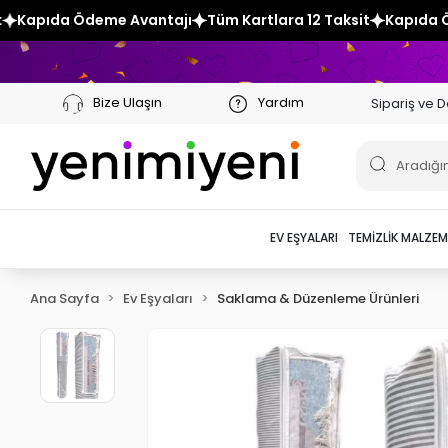
antajı
Tüm Kartlara 12 Taksit
Kapıda Ödeme Avantajı
Tü
Bize Ulaşın
Yardım
Sipariş ve D
EV EŞYALARI
TEMIZLIK MALZEM
Ana Sayfa
Ev Eşyaları
Saklama & Düzenleme Ürünleri