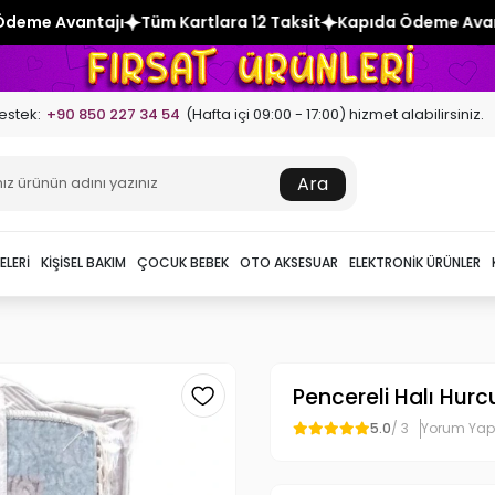
m Kartlara 12 Taksit
Kapıda Ödeme Avantajı
Tüm Kartlara 
estek:
+90 850 227 34 54
(Hafta içi 09:00 - 17:00) hizmet alabilirsiniz.
Ara
ELERI
KIŞISEL BAKIM
ÇOCUK BEBEK
OTO AKSESUAR
ELEKTRONIK ÜRÜNLER
Pencereli Halı Hurc
5.0
/ 3
Yorum Yap