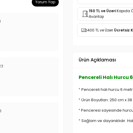
Yorum Yap
150 TL ve Üzeri
Kapıda 
Avantajı
3
400 TL ve Üzeri
Ücretsiz 
r
Ürün Açıklaması
23
Pencereli Halı Hurcu 
r
Pencereli halı hurcu 6 metr
*
Ürün Boyutları: 250 cm x 38
*
Penceresi sayesinde hurcu a
3
*
Sağlam ve dayanıklıdır. Halı
*