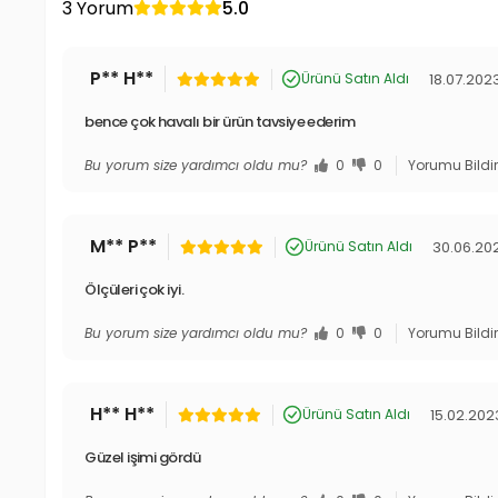
3 Yorum
5.0
P** H**
18.07.202
Ürünü Satın Aldı
bence çok havalı bir ürün tavsiye ederim
Bu yorum size yardımcı oldu mu?
0
0
Yorumu Bildi
M** P**
30.06.20
Ürünü Satın Aldı
Ölçüleri çok iyi.
Bu yorum size yardımcı oldu mu?
0
0
Yorumu Bildi
H** H**
15.02.202
Ürünü Satın Aldı
Güzel işimi gördü