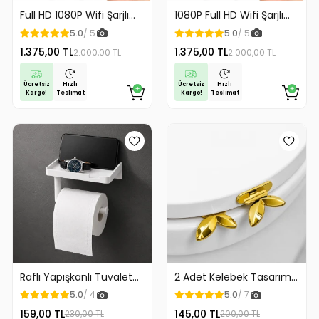
Full HD 1080P Wifi Şarjlı
1080P Full HD Wifi Şarjlı
Mini Güvenlik Kamerası
Mini Güvenlik Kamerası
5.0
/ 5
5.0
/ 5
Geniş Açılı Balık Gözü
Geniş Açılı Balık Gözü
1.375,00 TL
1.375,00 TL
2.000,00 TL
2.000,00 TL
Maksimum Görüntü
Maksimum Görüntü
Kalitesi
Kalitesi
Ücretsiz
Ücretsiz
Hızlı
Hızlı
Kargo!
Kargo!
Teslimat
Teslimat
Raflı Yapışkanlı Tuvalet
2 Adet Kelebek Tasarım
Kağıdı Askılığı
Klozet Kaldırma Aparatı
5.0
/ 4
5.0
/ 7
Gold Renk
159,00 TL
145,00 TL
230,00 TL
200,00 TL