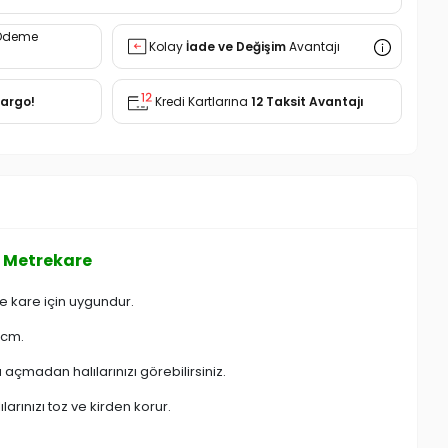
Ödeme
Kolay
İade ve Değişim
Avantajı
Kargo!
Kredi Kartlarına
12 Taksit Avantajı
6 Metrekare
e kare için uygundur.
 cm.
çmadan halılarınızı görebilirsiniz.
larınızı toz ve kirden korur.