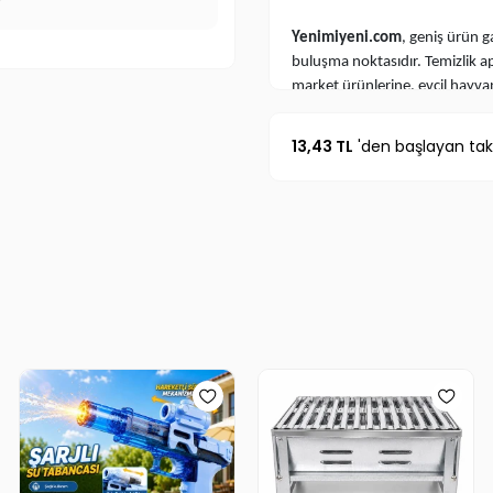
r
Yenimiyeni.com
, geniş ürün g
buluşma noktasıdır. Temizlik a
market ürünlerine, evcil hayv
ürünlerinden kamp eşyalarına 
TV’de gördüğünüz, sosyal medyad
13,43 TL
'den başlayan taks
bulabilirsiniz.
TV Ürünleri
,
En İ
altında sizleri bekliyor. Renkl
atın!