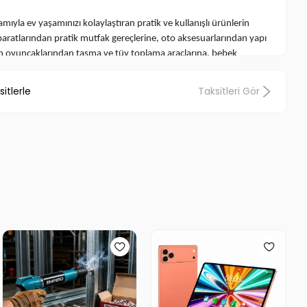
amıyla ev yaşamınızı kolaylaştıran pratik ve kullanışlı ürünlerin
paratlarından pratik mutfak gereçlerine, oto aksesuarlarından yapı
an oyuncaklarından tasma ve tüy toplama araçlarına, bebek
kadar geniş bir yelpazede ürünler sunmaktayız. Yenimiyeni.com'da
a rastladığınız, her yerde aradığınız pratik ve işlevsel ürünleri
itlerle
Taksitleri Gör
lginç Ürünler
ve
Değişik Aksesuarlar
, aradığınız fiyatlarla aynı çatı
i ve fonksiyonel ürünlerin dünyasına Yenimiyeni.com ile birlikte adım