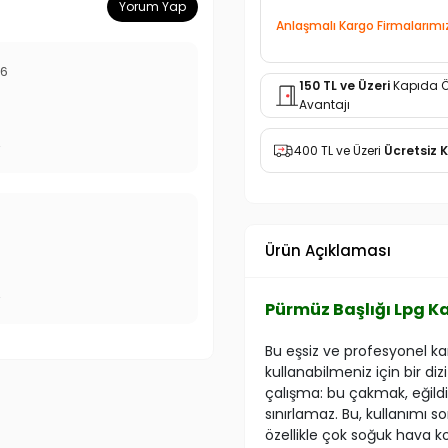
Yorum Yap
Anlaşmalı Kargo Firmalarımı
26
150 TL ve Üzeri
Kapıda 
Avantajı
r
400 TL ve Üzeri
Ücretsiz 
Ürün Açıklaması
r
Pürmüz Başlığı Lpg 
Bu eşsiz ve profesyonel ka
kullanabilmeniz için bir diz
çalışma: bu çakmak, eğildi
sınırlamaz. Bu, kullanımı 
özellikle çok soğuk hava koş