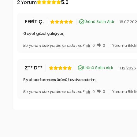
2 Yorum
5.0
FERİT Ç.
18.07.20
Ürünü Satın Aldı
Gayet güzel çalışıyor,
Bu yorum size yardımcı oldu mu?
0
0
Yorumu Bildi
Z** D**
11.12.2025
Ürünü Satın Aldı
Fiyat performans ürünü tavsiye ederim.
Bu yorum size yardımcı oldu mu?
0
0
Yorumu Bildi