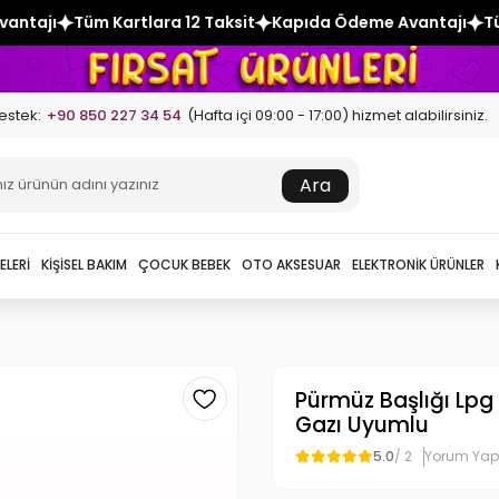
ra 12 Taksit
Kapıda Ödeme Avantajı
Tüm Kartlara 12 Taksi
estek:
+90 850 227 34 54
(Hafta içi 09:00 - 17:00) hizmet alabilirsiniz.
Ara
ELERI
KIŞISEL BAKIM
ÇOCUK BEBEK
OTO AKSESUAR
ELEKTRONIK ÜRÜNLER
Pürmüz Başlığı Lp
Gazı Uyumlu
5.0
/ 2
Yorum Yap