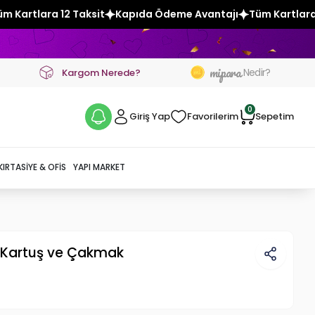
t
Kapıda Ödeme Avantajı
Tüm Kartlara 12 Taksit
Kapıda 
mipara
Nedir?
Kargom Nerede?
0
Giriş Yap
Favorilerim
Sepetim
KIRTASIYE & OFIS
YAPI MARKET
g Kartuş ve Çakmak