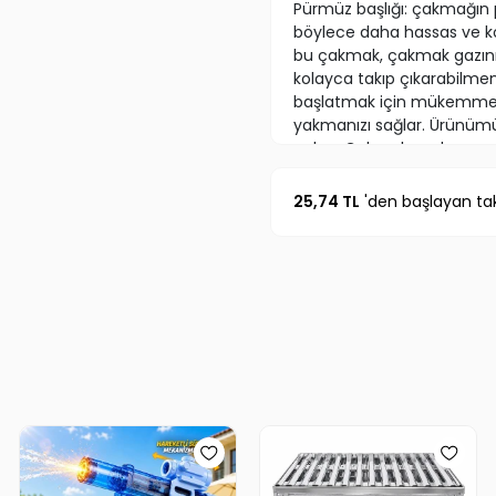
Pürmüz başlığı: çakmağın p
böylece daha hassas ve kon
bu çakmak, çakmak gazını ve
kolayca takıp çıkarabilme
başlatmak için mükemmeldir.
yakmanızı sağlar. Ürünümü
çalışır. Çakmak gazlarının 
özelliklerle donatılmış ol
mükemmel bir araçtır. Kul
25,74 TL
'den başlayan tak
enerji tasarrufu sağlarken,
eder