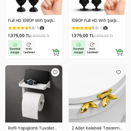
Full HD 1080P Wifi Şarjlı
1080P Full HD Wifi Şarjlı
Mini Güvenlik Kamerası
Mini Güvenlik Kamerası
5.0
/ 5
5.0
/ 5
Geniş Açılı Balık Gözü
Geniş Açılı Balık Gözü
1.375,00 TL
1.375,00 TL
2.000,00 TL
2.000,00 TL
Maksimum Görüntü
Maksimum Görüntü
Kalitesi
Kalitesi
Ücretsiz
Ücretsiz
Hızlı
Hızlı
Kargo!
Kargo!
Teslimat
Teslimat
Raflı Yapışkanlı Tuvalet
2 Adet Kelebek Tasarım