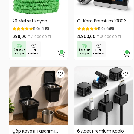
20 Metre Uzayan
O-Kam Premium 1080P
Tabancalı Hortum Magic
Full HD Kayıt Yapabilen
5.0
/ 5
5.0
/ 6
Hose Bahçe Hortumu
Wifi Kameralı Kapı Zili
699,00 TL
4.950,00 TL
1.000,00 TL
8.000,00 TL
Sulama Hortumu
Görüntülü Kapı Dürbünü
Hareket Algılama İki
Yönlü Görüşme
Ücretsiz
Ücretsiz
Hızlı
Hızlı
Kargo!
Kargo!
Teslimat
Teslimat
Çöp Kovası Tasarımlı
6 Adet Premium Kablo