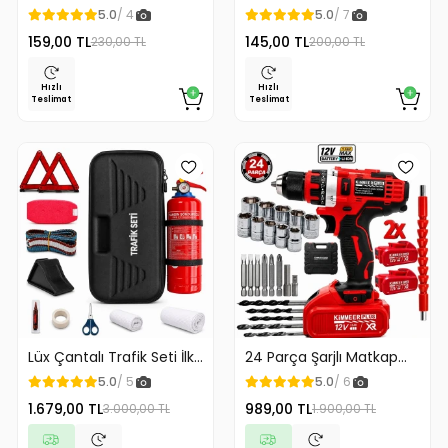
Kağıdı Askılığı
Klozet Kaldırma Aparatı
5.0
/ 4
5.0
/ 7
Gold Renk
159,00 TL
145,00 TL
230,00 TL
200,00 TL
Hızlı
Hızlı
Teslimat
Teslimat
Lüx Çantalı Trafik Seti İlk
24 Parça Şarjlı Matkap
Yardım Seti 1 Kg Yangın
12v Çelik Mandrenli Çift
5.0
/ 5
5.0
/ 6
Söndürme Tüplü Tüvtürk
Akülü Vidalama Matkap
1.679,00 TL
989,00 TL
3.000,00 TL
1.900,00 TL
Uyumlu
Seti