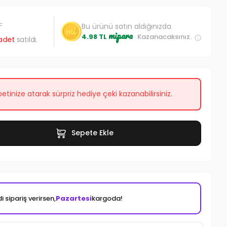
L
Bu ürünü satın aldığınızda
mipara
4.98 TL
Kazanacaksınız.
adet
satıldı.
etinize atarak sürpriz hediye çeki kazanabilirsiniz.
Sepete Ekle
i sipariş verirsen,
Pazartesi
kargoda!