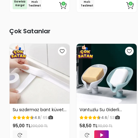
Ücretsiz
Hızlı
Hızlı
Kargo!
Teslimat
Teslimat
Çok Satanlar
Su sızdırmaz bant küvet
Vantuzlu Su Giderli
Tezgah tamir bandı
Sabunluk Kaymaz
4.8
/ 65
4.6
/ 53
95,00 TL
58,50 TL
200,00 TL
110,00 TL