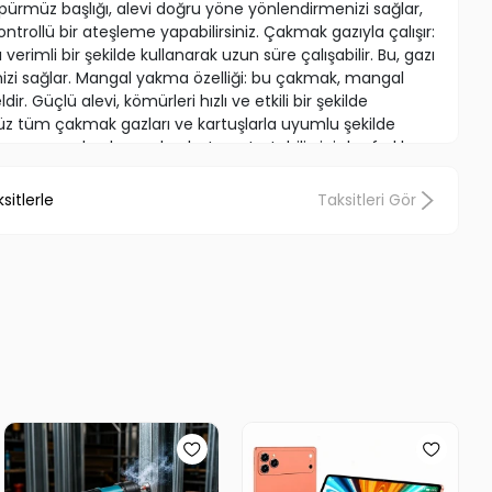
ürmüz başlığı, alevi doğru yöne yönlendirmenizi sağlar,
trollü bir ateşleme yapabilirsiniz. Çakmak gazıyla çalışır:
rimli bir şekilde kullanarak uzun süre çalışabilir. Bu, gazı
nizi sağlar. Mangal yakma özelliği: bu çakmak, mangal
 Güçlü alevi, kömürleri hızlı ve etkili bir şekilde
z tüm çakmak gazları ve kartuşlarla uyumlu şekilde
ucunu yarıdan keserek rahatça oturtabilirsiniz.bu farklı
an bu çakmak, her türlü kamp ve dış mekan etkinliğinde
lanımı kolay ve çok yönlü olan bu ürün, size zaman ve
sitlerle
Taksitleri Gör
 aynı zamanda yüksek kalitesini ve dayanıklılığını garanti