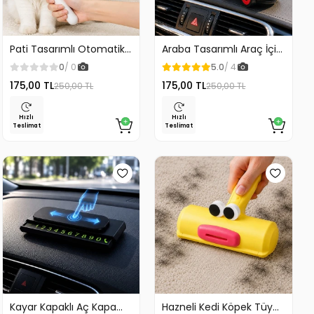
Pati Tasarımlı Otomatik
Araba Tasarımlı Araç İçi
Temizlenen Evcil Hayvan
Telefon Tutucu 360
0
/ 0
5.0
/ 4
Fırçası
Dönebilen Ayarlı
175,00 TL
175,00 TL
250,00 TL
250,00 TL
Hızlı
Hızlı
Teslimat
Teslimat
Kayar Kapaklı Aç Kapa
Hazneli Kedi Köpek Tüy