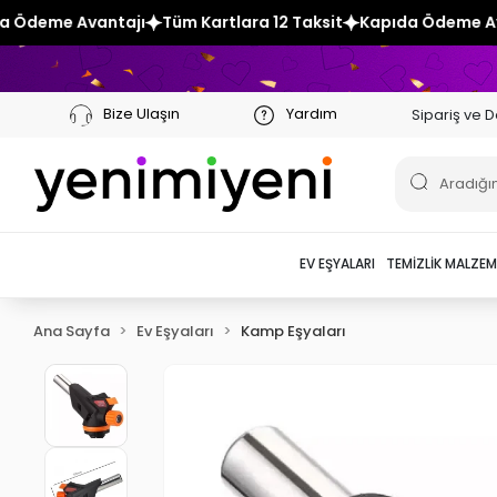
Tüm Kartlara 12 Taksit
Kapıda Ödeme Avantajı
Tüm Kartla
Bize Ulaşın
Yardım
Sipariş ve D
EV EŞYALARI
TEMIZLIK MALZEM
Ana Sayfa
Ev Eşyaları
Kamp Eşyaları