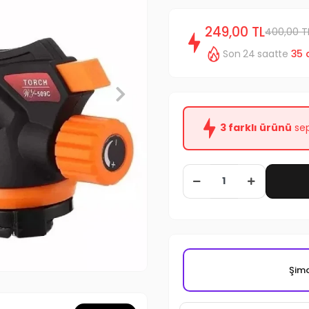
249,00 TL
400,00 T
Son 24 saatte
35
3 farklı ürünü
sep
Şimd