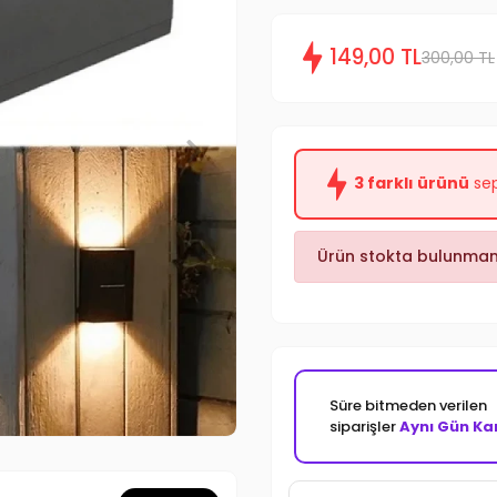
149,00 TL
300,00 TL
3 farklı ürünü
sep
Ürün stokta bulunmam
Süre bitmeden verilen
siparişler
Aynı Gün Ka