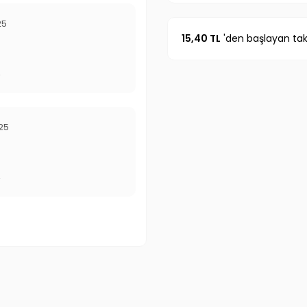
25
15,40 TL
'den başlayan taks
r
25
r