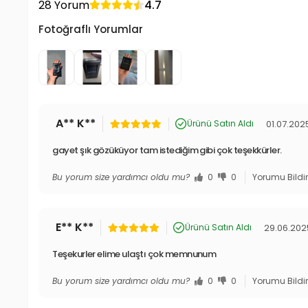
28 Yorum
4.7
Fotoğraflı Yorumlar
A** K**
01.07.202
Ürünü Satın Aldı
gayet şık gözüküyor tam istediğim gibi çok teşekkürler.
Bu yorum size yardımcı oldu mu?
0
0
Yorumu Bildi
E** K**
29.06.202
Ürünü Satın Aldı
Teşekurler elime ulaştı çok memnunum
Bu yorum size yardımcı oldu mu?
0
0
Yorumu Bildi