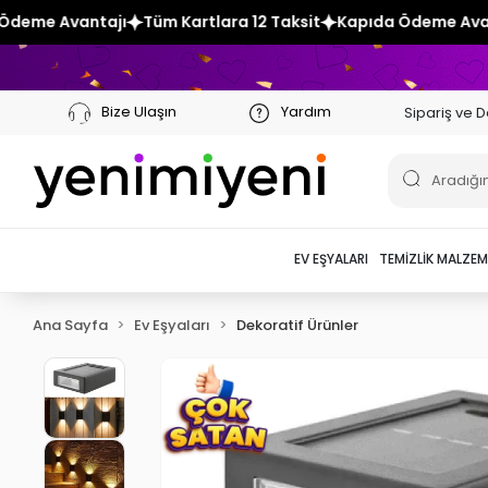
üm Kartlara 12 Taksit
Kapıda Ödeme Avantajı
Tüm Kartlara
Bize Ulaşın
Yardım
Sipariş ve D
EV EŞYALARI
TEMIZLIK MALZEM
Ana Sayfa
Ev Eşyaları
Dekoratif Ürünler