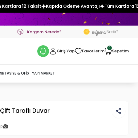
Kapıda Ödeme Avantajı
Tüm Kartlara 12 Taksit
Kapıda Öd
mipara
Nedir?
Kargom Nerede?
0
Giriş Yap
Favorilerim
Sepetim
KIRTASIYE & OFIS
YAPI MARKET
 Çift Taraflı Duvar
ap