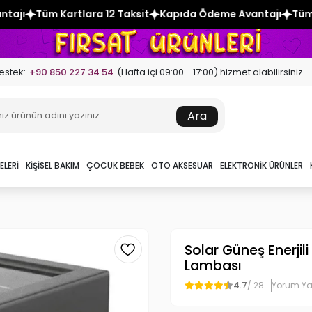
 12 Taksit
Kapıda Ödeme Avantajı
Tüm Kartlara 12 Taksit
estek:
+90 850 227 34 54
(Hafta içi 09:00 - 17:00) hizmet alabilirsiniz.
Ara
ELERI
KIŞISEL BAKIM
ÇOCUK BEBEK
OTO AKSESUAR
ELEKTRONIK ÜRÜNLER
Solar Güneş Enerjili
Lambası
4.7
/ 28
Yorum Y