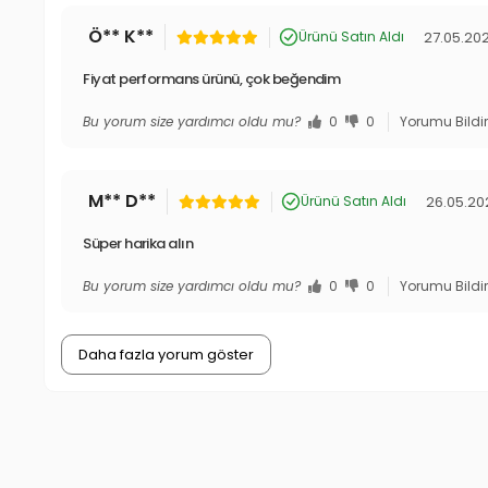
Ö** K**
27.05.20
Ürünü Satın Aldı
Fiyat performans ürünü, çok beğendim
Bu yorum size yardımcı oldu mu?
0
0
Yorumu Bildi
M** D**
26.05.20
Ürünü Satın Aldı
Süper harika alın
Bu yorum size yardımcı oldu mu?
0
0
Yorumu Bildi
Daha fazla yorum göster