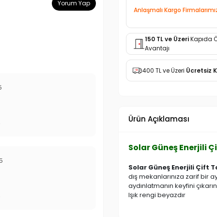
Yorum Yap
Anlaşmalı Kargo Firmalarımı
150 TL ve Üzeri
Kapıda 
Avantajı
400 TL ve Üzeri
Ücretsiz 
5
Ürün Açıklaması
r
Solar Güneş Enerjili 
5
Solar Güneş Enerjili Çift
dış mekanlarınıza zarif bir 
aydınlatmanın keyfini çıkarın
Işık rengi beyazdır
r