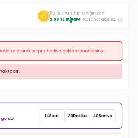
Bu ürünü satın aldığınızda
mipara
2.98 TL
Kazanacaksınız.
etinize atarak sürpriz hediye çeki kazanabilirsiniz.
aktadır.
14
Saat
33
Dakika
38
Saniye
rgo
’da!