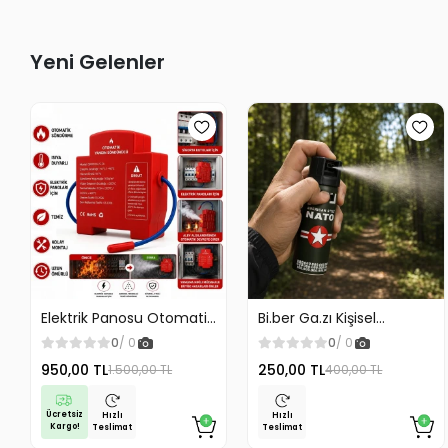
Yeni Gelenler
Elektrik Panosu Otomatik
Bi.ber Ga.zı Kişisel
Yangın Söndürücü Isıya
Koruyucu Ekipman
0
/ 0
0
/ 0
Duyarlı Sigorta Kutusu
Savunma İçin
950,00 TL
250,00 TL
1.500,00 TL
400,00 TL
Yangın Söndürme Cihazı
Ücretsiz
Hızlı
Hızlı
Kargo!
Teslimat
Teslimat