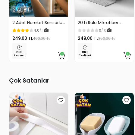
2 Adet Hareket Sensörlü
20 Li Rulo Mikrofiber
Lamba Merdiven Dolap
Temizlik Bezi 25x25 cm
4.0
/ 1
0
/ 0
Çalışma Masası Mutfak
Çok Amaçlı Kopart Kullan
249,00 TL
249,00 TL
400,00 TL
350,00 TL
Lambası Şarjlı Usb Led
Kaliteli
Lamba Beyaz
Hızlı
Hızlı
Teslimat
Teslimat
Çok Satanlar