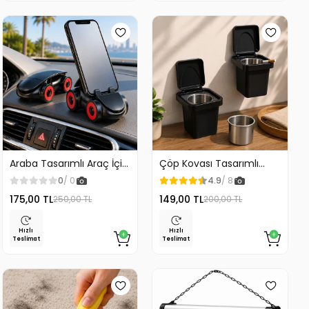
Araba Tasarımlı Araç İçi
Çöp Kovası Tasarımlı
Telefon Tutucu 360
Küllük Duvar Masaüstü
0
/ 0
4.9
/ 8
Dönebilen Ayarlı
ve Araç İçin Uygun
175,00 TL
149,00 TL
250,00 TL
200,00 TL
Kullanım
Hızlı
Hızlı
Teslimat
Teslimat