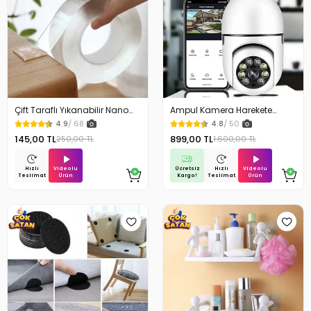
Çift Taraflı Yıkanabilir Nano
Ampul Kamera Harekete
Teknoloji Bant 3 mt
Duyarlı Gece Görüşlü
4.9
/ 68
4.8
/ 50
145,00 TL
899,00 TL
250,00 TL
1.600,00 TL
Videolu
Ücretsiz
Videolu
Hızlı
Hızlı
Ürün
Kargo!
Ürün
Teslimat
Teslimat