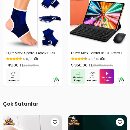
1 Çift Mavi Sporcu Ayak Bilek
i7 Pro Max Tablet 16 GB Ram 1
Koruyucu Ağrı Bandajı Ayak
TB Depolama Kablosuz
5.0
/ 3
4.9
/ 10
Bandajı Sporcu Bilekliği
Klavye Mouse Kılıf Hediyeli 10.1
149,00 TL
5.950,00 TL
250,00 TL
10.000,00 TL
inc Tablet
Ücretsiz
Videolu
Hızlı
Hızlı
Kargo!
Ürün
Teslimat
Teslimat
Çok Satanlar