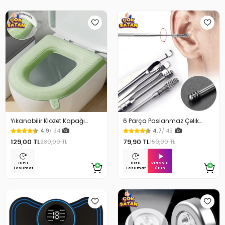
Yıkanabilir Klozet Kapağı
6 Parça Paslanmaz Çelik
Süngeri Su Geçirmez
Kulak Temizleme Seti
4.9
/ 34
4.7
/ 45
129,00 TL
79,90 TL
230,00 TL
150,00 TL
Videolu
Hızlı
Hızlı
Ürün
Teslimat
Teslimat