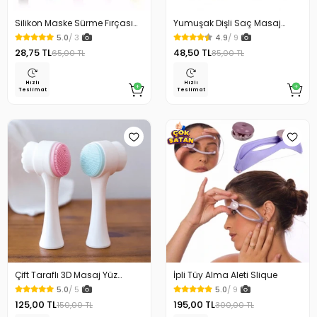
Silikon Maske Sürme Fırçası
Yumuşak Dişli Saç Masaj
Maske Spatulası
Şampuan Duş Fırçası
5.0
/ 3
4.9
/ 9
28,75 TL
48,50 TL
65,00 TL
85,00 TL
Hızlı
Hızlı
Teslimat
Teslimat
Çift Taraflı 3D Masaj Yüz
İpli Tüy Alma Aleti Slique
Temizleme Fırçası
5.0
/ 5
5.0
/ 9
125,00 TL
195,00 TL
150,00 TL
300,00 TL