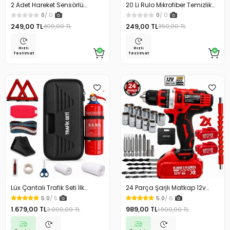
2 Adet Hareket Sensörlü
20 Li Rulo Mikrofiber Temizlik
Lamba Merdiven Dolap
Bezi 25x25 cm Çok Amaçlı
0
/ 0
0
/ 0
Çalışma Masası Mutfak
Kopart Kullan Kaliteli
249,00 TL
249,00 TL
400,00 TL
350,00 TL
Lambası Şarjlı Usb Led
Lamba Beyaz
Hızlı
Hızlı
Teslimat
Teslimat
Lüx Çantalı Trafik Seti İlk
24 Parça Şarjlı Matkap 12v
Yardım Seti 1 Kg Yangın
Çelik Mandrenli Çift Akülü
5.0
/ 5
5.0
/ 6
Söndürme Tüplü Tüvtürk
Vidalama Matkap Seti
1.679,00 TL
989,00 TL
3.000,00 TL
1.900,00 TL
Uyumlu