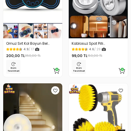
Omuz Sırt Kol Boyun Bel
Kablosuz Spot Pilli
Kelebek Masaj Aleti
Dokunmatik Led Lamba
4.9
/ 17
4.6
/ 29
200,00 TL
99,00 TL
350,00 TL
150,00 TL
Hızlı
Hızlı
Teslimat
Teslimat