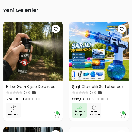
Yeni Gelenler
Bi.ber Ga.zı Kişisel Koruyucu
Şarjlı Otomatik Su Tabancası
Ekipman Savunma İçin
Oyuncak Geniş Hazneli
0
/ 0
0
/ 0
250,00 TL
985,00 TL
400,00 TL
1.500,00 TL
Ücretsiz
Hızlı
Hızlı
Kargo!
Teslimat
Teslimat