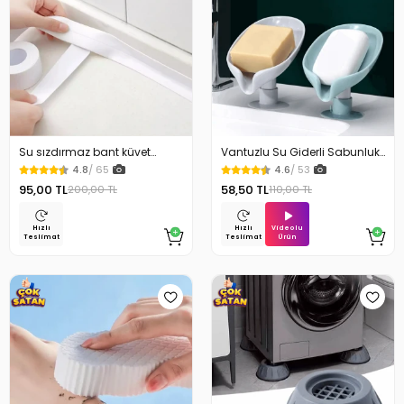
Su sızdırmaz bant küvet
Vantuzlu Su Giderli Sabunluk
Tezgah tamir bandı
Kaymaz
4.8
/ 65
4.6
/ 53
95,00 TL
58,50 TL
200,00 TL
110,00 TL
Videolu
Hızlı
Hızlı
Ürün
Teslimat
Teslimat