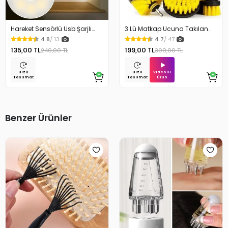
Hareket Sensörlü Usb Şarjlı
3 Lü Matkap Ucuna Takılan
Beyaz Led Işık Lamba
Temizlik Fırça Seti
4.8
/ 13
4.7
/ 47
135,00 TL
199,00 TL
240,00 TL
300,00 TL
Videolu
Hızlı
Hızlı
Ürün
Teslimat
Teslimat
Benzer Ürünler