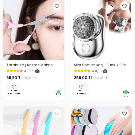
Taraklı Kaş Kesme Makası
Mını Shaver Şarjlı Günlük Sıfır
Traş Makinesi
4.5
/ 2
4.8
/ 6
69,90 TL
259,00 TL
100,00 TL
450,00 TL
Hızlı
Hızlı
Teslimat
Teslimat