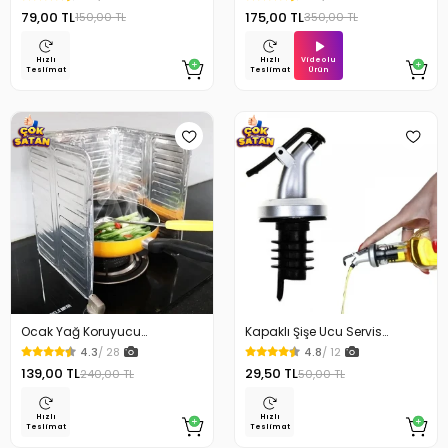
79,00 TL
175,00 TL
150,00 TL
350,00 TL
Videolu
Hızlı
Hızlı
Ürün
Teslimat
Teslimat
Ocak Yağ Koruyucu
Kapaklı Şişe Ucu Servis
Alüminyum Levha 32.5 x 84
Aparatı Yağdanlık Tıpa
4.3
/ 28
4.8
/ 12
Cm
139,00 TL
29,50 TL
240,00 TL
50,00 TL
Hızlı
Hızlı
Teslimat
Teslimat