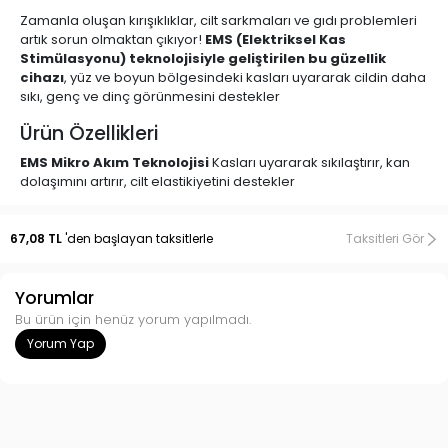
Zamanla oluşan kırışıklıklar, cilt sarkmaları ve gıdı problemleri
artık sorun olmaktan çıkıyor!
EMS (Elektriksel Kas
Stimülasyonu) teknolojisiyle geliştirilen bu güzellik
cihazı
, yüz ve boyun bölgesindeki kasları uyararak cildin daha
sıkı, genç ve dinç görünmesini destekler
Ürün Özellikleri
EMS Mikro Akım Teknolojisi
Kasları uyararak sıkılaştırır, kan
dolaşımını artırır, cilt elastikiyetini destekler
Çift Bölge Etkisi
Hem yüz hem de boyun bölgesinde etkili
kullanım
67,08 TL
'den başlayan taksitlerle
Taksitleri Gör
Gıdı Sarkması Karşıtı
Gıdı bölgesinde toparlayıcı etki sağlar
Yorumlar
Taşınabilir ve Şık Tasarım
Evde, ofiste ya da seyahatte
Bu ürün için henüz yorum yapılmadı.
kolayca kullanabilirsiniz
Yorum Yap
Şarjlı ve Uzun Süreli Kullanım
USB şarjlı yapısı ile kablosuz
konfor