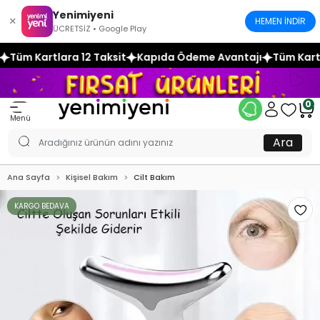
Yenimiyeni
×
HEMEN İNDİR
ÜCRETSİZ • Google Play
ksit
Kapıda Ödeme Avantajı
Tüm Kartlara 12 Taksit
Kapı
0
Menü
Ara
Ana Sayfa
Kişisel Bakım
Cilt Bakım
KARGO BEDAVA