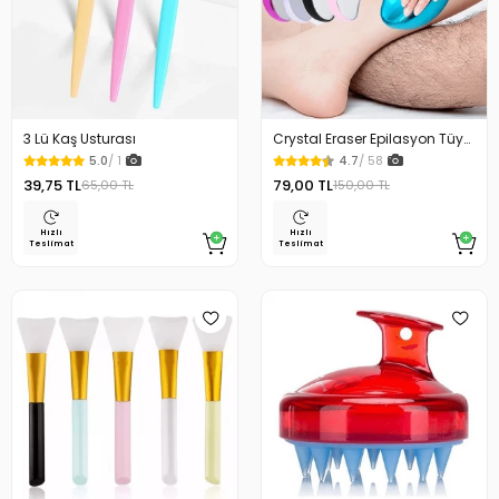
3 Lü Kaş Usturası
Crystal Eraser Epilasyon Tüy
Silgisi Tüy Alıcı
5.0
/ 1
4.7
/ 58
39,75 TL
79,00 TL
65,00 TL
150,00 TL
Hızlı
Hızlı
Teslimat
Teslimat