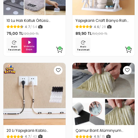
10 Lu Halı Koltuk Örtüsü
Yapışkanlı Craft Banyo Rafı
Kaydırmaz Cırtlı Pad
Organizer 1 Adet
4.7
/ 54
4.6
/ 28
75,00 TL
89,90 TL
120,00 TL
150,00 TL
Videolu
Hızlı
Hızlı
Ürün
Teslimat
Teslimat
20 Li Yapışkanlı Kablo
Çamur Bant Alüminyum
Sabitleyici Şeffaf Klips
İzolasyon Tamir Bandı 5 Mt
4.7
/ 43
4.9
/ 15