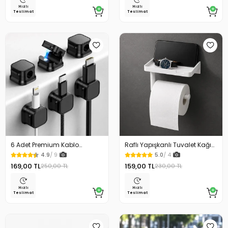
Hızlı
Hızlı
Teslimat
Teslimat
6 Adet Premium Kablo
Raflı Yapışkanlı Tuvalet Kağıdı
Düzenleyici Kablo Tutucu
Askılığı
4.9
/ 9
5.0
/ 4
Mıknatıslı Kapak Özellikli
169,00 TL
159,00 TL
250,00 TL
230,00 TL
Hızlı
Hızlı
Teslimat
Teslimat