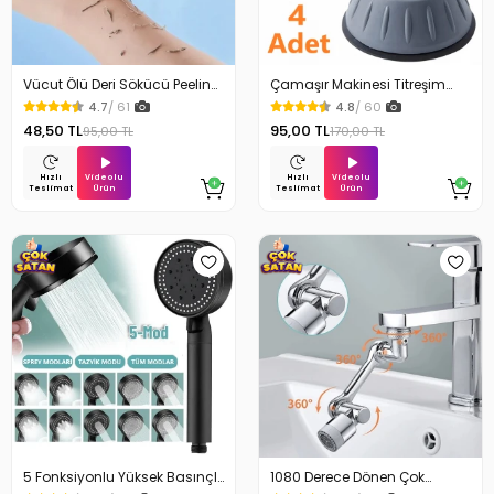
Vücut Ölü Deri Sökücü Peeling
Çamaşır Makinesi Titreşim
Banyo Duş Süngeri
Engelleyici Stoper 4Lü
4.7
/ 61
4.8
/ 60
48,50 TL
95,00 TL
95,00 TL
170,00 TL
Videolu
Videolu
Hızlı
Hızlı
Ürün
Ürün
Teslimat
Teslimat
5 Fonksiyonlu Yüksek Basınçlı
1080 Derece Dönen Çok
Ayarlı Duş Başlığı
Fonksiyonlu Musluk Başlığı