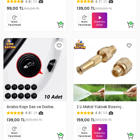
4.8
/ 55
4.7
/ 25
99,00 TL
139,00 TL
150,00 TL
200,00 TL
Videolu
Hızlı
Hızlı
Ürün
Teslimat
Teslimat
Araba Kapı Ses ve Darbe
2 Li Metal Yüksek Basınç
Emici Pad 10 Adet
Yağmurlamalı Hortum Ucu
4.8
/ 28
4.8
/ 58
139,00 TL
159,00 TL
200,00 TL
250,00 TL
Videolu
Hızlı
Hızlı
Ürün
Teslimat
Teslimat