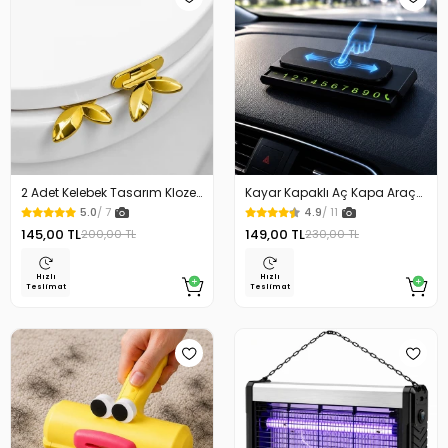
2 Adet Kelebek Tasarım Klozet
Kayar Kapaklı Aç Kapa Araç
Kaldırma Aparatı Gold Renk
Torpido Üstü Fosforlu
5.0
/ 7
4.9
/ 11
Numaratör Park Numaratörü
145,00 TL
149,00 TL
200,00 TL
230,00 TL
Hızlı
Hızlı
Teslimat
Teslimat