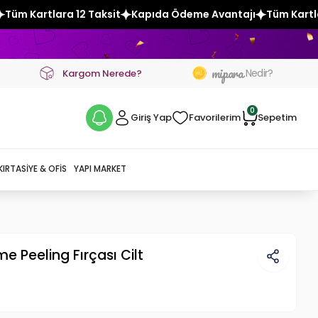
t
Kapıda Ödeme Avantajı
Tüm Kartlara 12 Taksit
Kapıda
mipara
Nedir?
Kargom Nerede?
0
Giriş Yap
Favorilerim
Sepetim
KIRTASIYE & OFIS
YAPI MARKET
me Peeling Fırçası Cilt