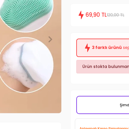
69,90 TL
120,00 TL
3 farklı ürünü
sep
Ürün stokta bulunmam
Şimdi
Anlaşmalı Kargo Firmalarımı