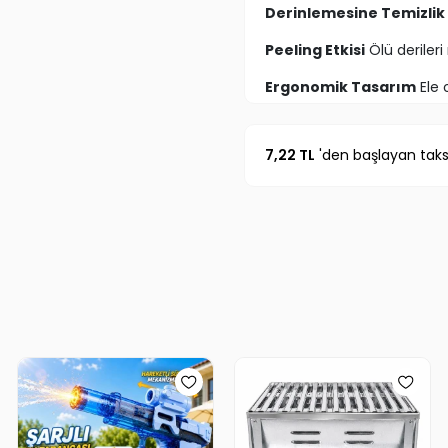
Derinlemesine Temizlik
Peeling Etkisi
Ölü derileri
Ergonomik Tasarım
Ele 
Hızlı Kuruyan ve Hijyeni
7,22 TL
'den başlayan taksi
Kompakt ve Taşınabilir