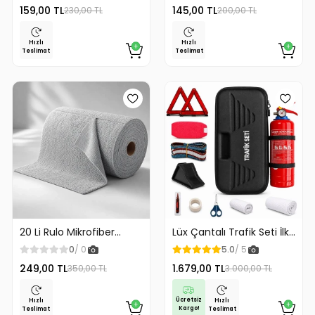
159,00 TL
145,00 TL
230,00 TL
200,00 TL
Hızlı
Hızlı
Teslimat
Teslimat
20 Li Rulo Mikrofiber
Lüx Çantalı Trafik Seti İlk
Temizlik Bezi 25x25 cm
Yardım Seti 1 Kg Yangın
0
/ 0
5.0
/ 5
Çok Amaçlı Kopart Kullan
Söndürme Tüplü Tüvtürk
249,00 TL
1.679,00 TL
350,00 TL
3.000,00 TL
Kaliteli
Uyumlu
Ücretsiz
Hızlı
Hızlı
Kargo!
Teslimat
Teslimat