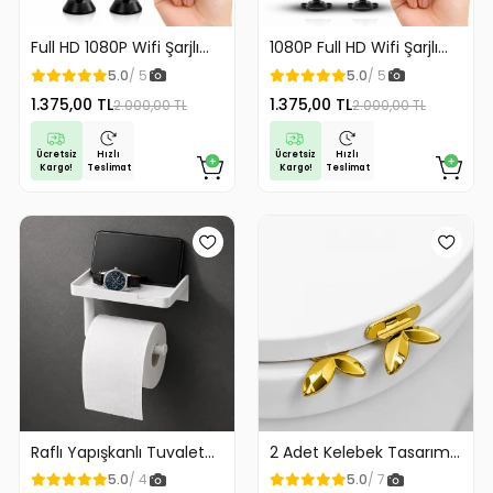
Full HD 1080P Wifi Şarjlı
1080P Full HD Wifi Şarjlı
Mini Güvenlik Kamerası
Mini Güvenlik Kamerası
5.0
/ 5
5.0
/ 5
Geniş Açılı Balık Gözü
Geniş Açılı Balık Gözü
1.375,00 TL
1.375,00 TL
2.000,00 TL
2.000,00 TL
Maksimum Görüntü
Maksimum Görüntü
Kalitesi
Kalitesi
Ücretsiz
Ücretsiz
Hızlı
Hızlı
Kargo!
Kargo!
Teslimat
Teslimat
Raflı Yapışkanlı Tuvalet
2 Adet Kelebek Tasarım
Kağıdı Askılığı
Klozet Kaldırma Aparatı
5.0
/ 4
5.0
/ 7
Gold Renk