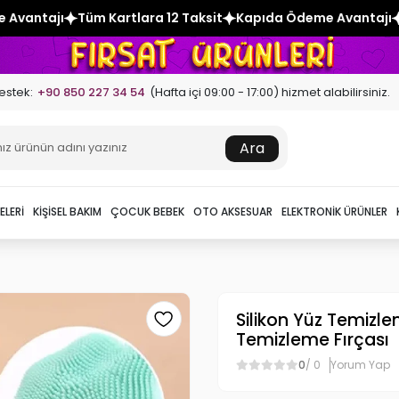
ra 12 Taksit
Kapıda Ödeme Avantajı
Tüm Kartlara 12 Taksi
estek:
+90 850 227 34 54
(Hafta içi 09:00 - 17:00) hizmet alabilirsiniz.
Ara
ELERI
KIŞISEL BAKIM
ÇOCUK BEBEK
OTO AKSESUAR
ELEKTRONIK ÜRÜNLER
Silikon Yüz Temizle
Temizleme Fırçası
0
/ 0
Yorum Yap