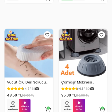
Vücut Ölü Deri Sökücü
Çamaşır Makinesi
Peeling Banyo Duş
Titreşim Engelleyici
4.7
/ 61
4.8
/ 60
Süngeri
Stoper 4Lü
48,50 TL
95,00 TL
95,00 TL
170,00 TL
Videolu
Videolu
Hızlı
Hızlı
Ürün
Ürün
Teslimat
Teslimat