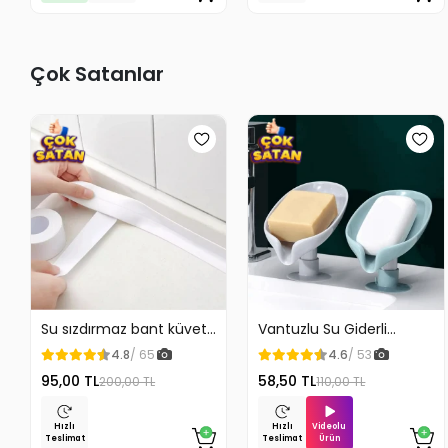
Çok Satanlar
Su sızdırmaz bant küvet
Vantuzlu Su Giderli
Tezgah tamir bandı
Sabunluk Kaymaz
4.8
/ 65
4.6
/ 53
95,00 TL
58,50 TL
200,00 TL
110,00 TL
Videolu
Hızlı
Hızlı
Ürün
Teslimat
Teslimat