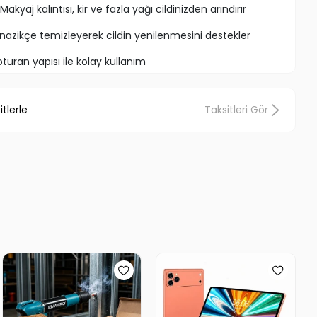
Makyaj kalıntısı, kir ve fazla yağı cildinizden arındırır
 nazikçe temizleyerek cildin yenilenmesini destekler
oturan yapısı ile kolay kullanım
k
Bakteri oluşumunu engeller, su tutmaz
tlerle
Taksitleri Gör
Seyahatlerde bile kolayca yanınızda taşıyabilirsiniz