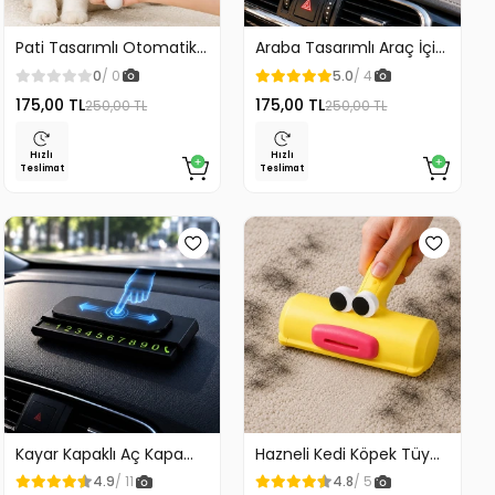
Pati Tasarımlı Otomatik
Araba Tasarımlı Araç İçi
Temizlenen Evcil Hayvan
Telefon Tutucu 360
0
/ 0
5.0
/ 4
Fırçası
Dönebilen Ayarlı
175,00 TL
175,00 TL
250,00 TL
250,00 TL
Hızlı
Hızlı
Teslimat
Teslimat
Kayar Kapaklı Aç Kapa
Hazneli Kedi Köpek Tüy
Araç Torpido Üstü
Temizleyici Kıl Toplayıcı
4.9
/ 11
4.8
/ 5
Fosforlu Numaratör Park
Ördek Tasarımlı