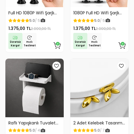
Full HD 1080P Wifi Şarjlı
1080P Full HD Wifi Şarjlı
Mini Güvenlik Kamerası
Mini Güvenlik Kamerası
5.0
/ 5
5.0
/ 5
Geniş Açılı Balık Gözü
Geniş Açılı Balık Gözü
1.375,00 TL
1.375,00 TL
2.000,00 TL
2.000,00 TL
Maksimum Görüntü
Maksimum Görüntü
Kalitesi
Kalitesi
Ücretsiz
Ücretsiz
Hızlı
Hızlı
Kargo!
Kargo!
Teslimat
Teslimat
Raflı Yapışkanlı Tuvalet
2 Adet Kelebek Tasarım
Kağıdı Askılığı
Klozet Kaldırma Aparatı
5.0
/ 4
5.0
/ 7
Gold Renk