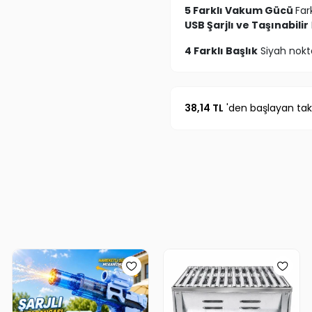
5 Farklı Vakum Gücü
Far
USB Şarjlı ve Taşınabilir
4 Farklı Başlık
Siyah nokta,
LED Ekran
Güç seviyesi v
Cilt Dostu Malzeme
Cildi
38,14 TL
'den başlayan taks
Cildinizi buharlayarak göz
cildinizde yavaş hareketler
uygulayın Haftada 1–2 kez ku
Tam şarjla ortalama 3–4 kul