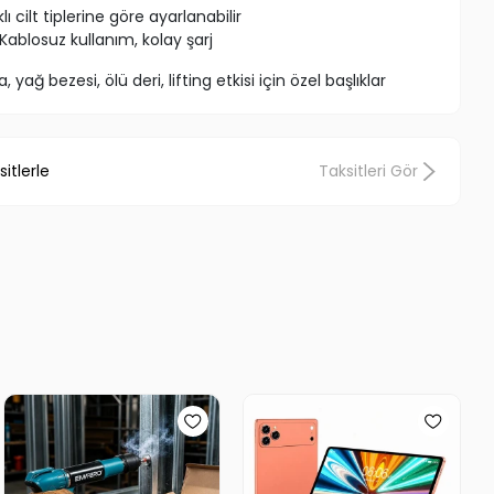
klı cilt tiplerine göre ayarlanabilir
Kablosuz kullanım, kolay şarj
 yağ bezesi, ölü deri, lifting etkisi için özel başlıklar
e mod göstergesi
 tahriş etmeyen, güvenli ABS plastik
itlerle
Taksitleri Gör
enekleri açın, ardından uygun başlığı seçerek cihazı
le gezdirin sonrasında cildinizi temizleyip nemlendirici
llanılması önerilir Aşırı kullanım cildi tahriş edebilir
lanım süresi sunar USB kablosu ile kolayca şarj edilebilir