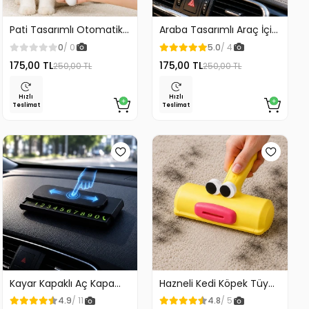
Pati Tasarımlı Otomatik
Araba Tasarımlı Araç İçi
Temizlenen Evcil Hayvan
Telefon Tutucu 360
0
/ 0
5.0
/ 4
Fırçası
Dönebilen Ayarlı
175,00 TL
175,00 TL
250,00 TL
250,00 TL
Hızlı
Hızlı
Teslimat
Teslimat
Kayar Kapaklı Aç Kapa
Hazneli Kedi Köpek Tüy
Araç Torpido Üstü
Temizleyici Kıl Toplayıcı
4.9
/ 11
4.8
/ 5
Fosforlu Numaratör Park
Ördek Tasarımlı