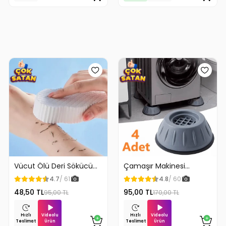
Vücut Ölü Deri Sökücü
Çamaşır Makinesi
Peeling Banyo Duş
Titreşim Engelleyici
4.7
/ 61
4.8
/ 60
Süngeri
Stoper 4Lü
48,50 TL
95,00 TL
95,00 TL
170,00 TL
Videolu
Videolu
Hızlı
Hızlı
Ürün
Ürün
Teslimat
Teslimat