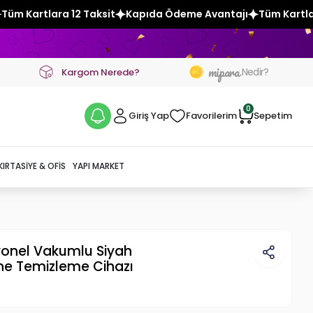
it
Kapıda Ödeme Avantajı
Tüm Kartlara 12 Taksit
Kapıda
mipara
Nedir?
Kargom Nerede?
0
Giriş Yap
Favorilerim
Sepetim
KIRTASIYE & OFIS
YAPI MARKET
yonel Vakumlu Siyah
kne Temizleme Cihazı