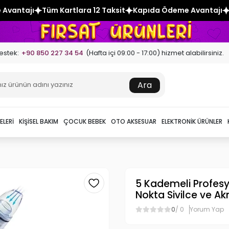
ara 12 Taksit
Kapıda Ödeme Avantajı
Tüm Kartlara 12 Taks
estek:
+90 850 227 34 54
(Hafta içi 09:00 - 17:00) hizmet alabilirsiniz.
Ara
ELERI
KIŞISEL BAKIM
ÇOCUK BEBEK
OTO AKSESUAR
ELEKTRONIK ÜRÜNLER
5 Kademeli Profes
Nokta Sivilce ve A
0
/ 0
Yorum Yap