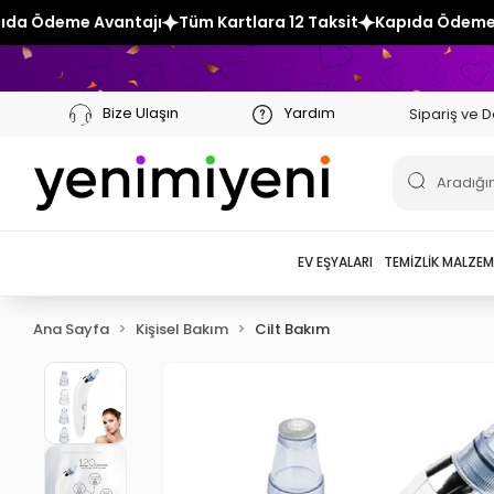
Tüm Kartlara 12 Taksit
Kapıda Ödeme Avantajı
Tüm Kartl
Bize Ulaşın
Yardım
Sipariş ve D
EV EŞYALARI
TEMIZLIK MALZEM
Ana Sayfa
Kişisel Bakım
Cilt Bakım