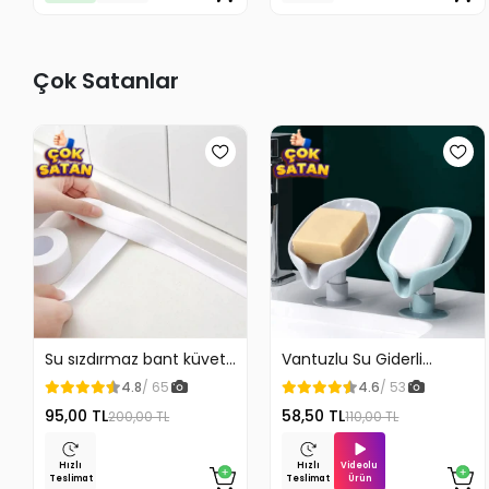
Çok Satanlar
Su sızdırmaz bant küvet
Vantuzlu Su Giderli
Tezgah tamir bandı
Sabunluk Kaymaz
4.8
/ 65
4.6
/ 53
95,00 TL
58,50 TL
200,00 TL
110,00 TL
Videolu
Hızlı
Hızlı
Ürün
Teslimat
Teslimat