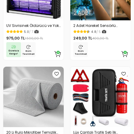
UV Sivrisinek Öldürücü ve Yok
2 Adet Hareket Sensörlü
Edici Elektrikli Mega Boy Sinek
Lamba Merdiven Dolap
5.0
/ 7
4.8
/ 5
Öldürücü Cihaz Cız Lamba
Çalışma Masası Mutfak
975,00 TL
249,00 TL
1.500,00 TL
400,00 TL
Mor Işık Asılabilir Taşınabilir
Lambası Şarjlı Usb Led
Masaüstü
Lamba Beyaz
Ücretsiz
Hızlı
Hızlı
Kargo!
Teslimat
Teslimat
20 Li Rulo Mikrofiber Temizlik
Lüx Çantalı Trafik Seti İlk