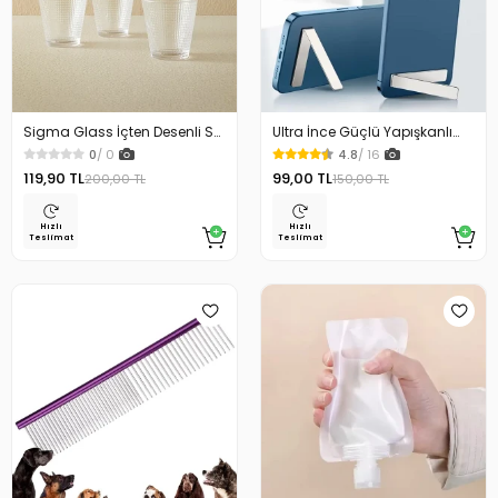
Sigma Glass İçten Desenli Su
Ultra İnce Güçlü Yapışkanlı
Bardağı 3 Lü Set
Cep Telefon Standı
0
/ 0
4.8
/ 16
119,90 TL
99,00 TL
200,00 TL
150,00 TL
Hızlı
Hızlı
Teslimat
Teslimat