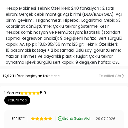
Hesap Makinesi Teknik Özellikleri; 240 fonksiyon ; 2 satır
ekran; Gerçek cebir mantığı; Açı birimi (DEG/RAD/GRA); Açı
birimi çevirimi; Trigonometri; Hiperbol; Logaritma; Cebir; x3;
Koordinat dönüştürme; Çoklu tekrar gösterme; Kesir
hesabı; Kombinasyon ve Permütasyon; İstatistik (standart
sapma, Regresyon analizi); 9 değişkenli hafıza; Sert sürgülü
kapak; AA tip pil; 18,6x85x156 mm; 125 gr; Teknik Özellikleri;
10 basamaklı katsayı + 2 basamaklı üslü sayı görüntüleme;
Yazıları silinmez ve dayanıklı plastik tuşlar; Çoklu tekrar
oynatma işlevi; Sürgülü sert kapak; 9 değişken hafıza; CSL
FX-82MS sadece bir adet AA pil ile bir okul dönemi
boyunca rahatlıkla çalışır; Genişliği: 85 mm, Derinliği: 18,6
12,92 TL
'den başlayan taksitlerle
Taksitleri Gör
mm, Yüksekliği: 156 mm boyutları ile cebinize dahi sığacak
olan CSL bilimsel hesap makinesi yalnızca 125 gram
hafifliğindedir.
1 Yorum
5.0
Yorum Yap
E** B**
29.07.2026
Ürünü Satın Aldı