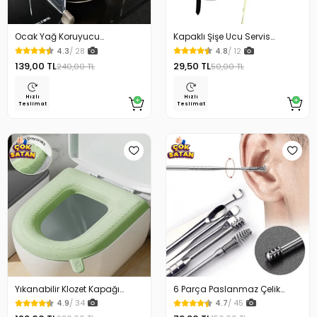
Ocak Yağ Koruyucu
Kapaklı Şişe Ucu Servis
Alüminyum Levha 32.5 x 84
Aparatı Yağdanlık Tıpa
4.3
/ 28
4.8
/ 12
Cm
139,00 TL
29,50 TL
240,00 TL
50,00 TL
Hızlı
Hızlı
Teslimat
Teslimat
Yıkanabilir Klozet Kapağı
6 Parça Paslanmaz Çelik
Süngeri Su Geçirmez
Kulak Temizleme Seti
4.9
/ 34
4.7
/ 45