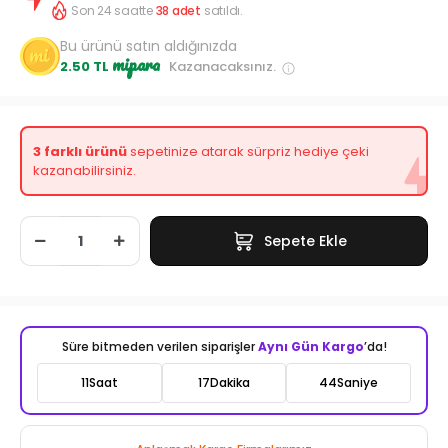
Son 24 saatte
38
adet
satıldı.
Bu ürünü satın aldığınızda
mipara
2.50 TL
Kazanacaksınız.
3 farklı ürünü
sepetinize atarak sürpriz hediye çeki
kazanabilirsiniz.
Sepete Ekle
Süre bitmeden verilen siparişler
Aynı Gün Kargo
’da!
11
Saat
17
Dakika
42
Saniye