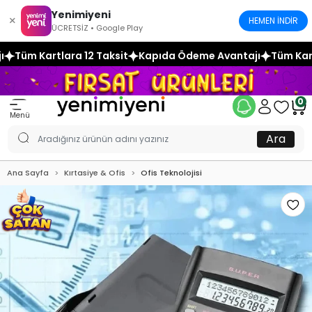
Yenimiyeni
×
HEMEN İNDİR
ÜCRETSİZ • Google Play
 Taksit
Kapıda Ödeme Avantajı
Tüm Kartlara 12 Taksit
Ka
0
Menü
Ara
Ana Sayfa
Kırtasiye & Ofis
Ofis Teknolojisi