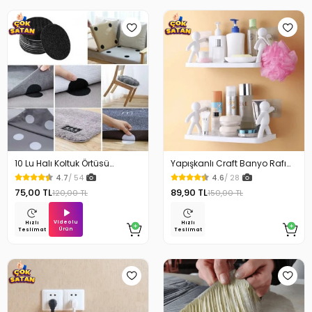
10 Lu Halı Koltuk Örtüsü
Yapışkanlı Craft Banyo Rafı
Kaydırmaz Cırtlı Pad
Organizer 1 Adet
4.7
/ 54
4.6
/ 28
75,00 TL
89,90 TL
120,00 TL
150,00 TL
Videolu
Hızlı
Hızlı
Ürün
Teslimat
Teslimat