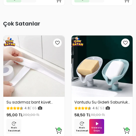
Çok Satanlar
Su sızdırmaz bant küvet
Vantuzlu Su Giderli Sabunluk
Tezgah tamir bandı
Kaymaz
4.8
/ 65
4.6
/ 53
95,00 TL
58,50 TL
200,00 TL
110,00 TL
Videolu
Hızlı
Hızlı
Ürün
Teslimat
Teslimat