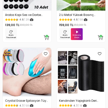
Araba Kapı Ses ve Darbe
2 Li Metal Yüksek Basınç
Emici Pad 10 Adet
Yağmurlamalı Hortum Ucu
4.8
/ 28
4.8
/ 58
139,00 TL
159,00 TL
200,00 TL
250,00 TL
Videolu
Hızlı
Hızlı
Ürün
Teslimat
Teslimat
Crystal Eraser Epilasyon Tüy
Kendinden Yapışkanlı Deri
Silgisi Tüy Alıcı
Döşeme Deri Tamir Kiti Siyah
4.7
/ 58
4.7
/ 18
100 Cm x 50 Cm