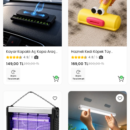
Kayar Kapaklı Aç Kapa Araç
Hazneli Kedi Köpek Tüy
Torpido Üstü Fosforlu
Temizleyici Kıl Toplayıcı Ördek
4.9
/ 11
4.8
/ 5
Numaratör Park Numaratörü
Tasarımlı
149,00 TL
169,00 TL
230,00 TL
300,00 TL
Hızlı
Hızlı
Teslimat
Teslimat