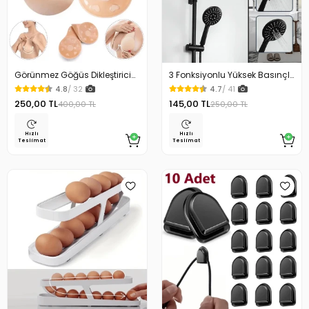
Görünmez Göğüs Dikleştirici
3 Fonksiyonlu Yüksek Basınçlı
Yapışkan Sütyen L-XL
Duş Başlığı Siyah
4.8
/ 32
4.7
/ 41
250,00 TL
145,00 TL
400,00 TL
250,00 TL
Hızlı
Hızlı
Teslimat
Teslimat