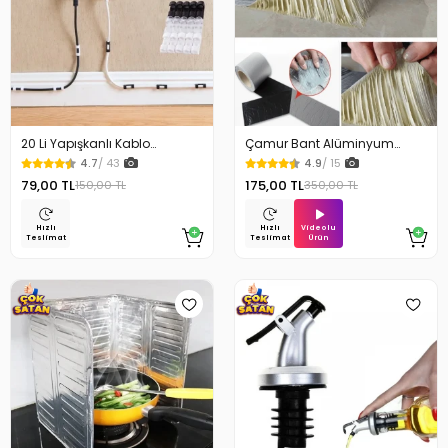
20 Li Yapışkanlı Kablo
Çamur Bant Alüminyum
Sabitleyici Şeffaf Klips
İzolasyon Tamir Bandı 5 Mt
4.7
/ 43
4.9
/ 15
79,00 TL
175,00 TL
150,00 TL
350,00 TL
Videolu
Hızlı
Hızlı
Ürün
Teslimat
Teslimat