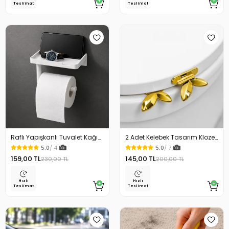
Teslimat
Teslimat
Raflı Yapışkanlı Tuvalet Kağıdı
2 Adet Kelebek Tasarım Klozet
Askılığı
Kaldırma Aparatı Gold Renk
5.0
/ 4
5.0
/ 7
159,00 TL
145,00 TL
230,00 TL
200,00 TL
Hızlı
Hızlı
Teslimat
Teslimat