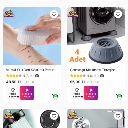
Vücut Ölü Deri Sökücü Peeling
Çamaşır Makinesi Titreşim
Banyo Duş Süngeri
Engelleyici Stoper 4Lü
4.7
/ 61
4.8
/ 60
48,50 TL
95,00 TL
95,00 TL
170,00 TL
Videolu
Videolu
Hızlı
Hızlı
Ürün
Ürün
Teslimat
Teslimat