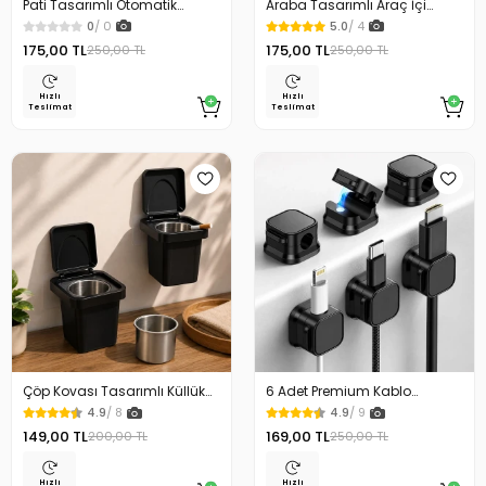
Pati Tasarımlı Otomatik
Araba Tasarımlı Araç İçi
Temizlenen Evcil Hayvan
Telefon Tutucu 360 Dönebilen
0
/ 0
5.0
/ 4
Fırçası
Ayarlı
175,00 TL
175,00 TL
250,00 TL
250,00 TL
Hızlı
Hızlı
Teslimat
Teslimat
Çöp Kovası Tasarımlı Küllük
6 Adet Premium Kablo
Duvar Masaüstü ve Araç İçin
Düzenleyici Kablo Tutucu
4.9
/ 8
4.9
/ 9
Uygun Kullanım
Mıknatıslı Kapak Özellikli
149,00 TL
169,00 TL
200,00 TL
250,00 TL
Hızlı
Hızlı