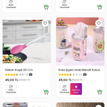
Hızlı
Hızlı
Teslimat
Teslimat
Silikon Kaşık 30 Cm
Kola Şişesi Islak Mendil Kutusu
Çanta Süsü
4.5
/ 18
4.7
/ 29
45,00 TL
45,00 TL
120,00 TL
85,00 TL
Videolu
Hızlı
Hızlı
Ürün
Teslimat
Teslimat