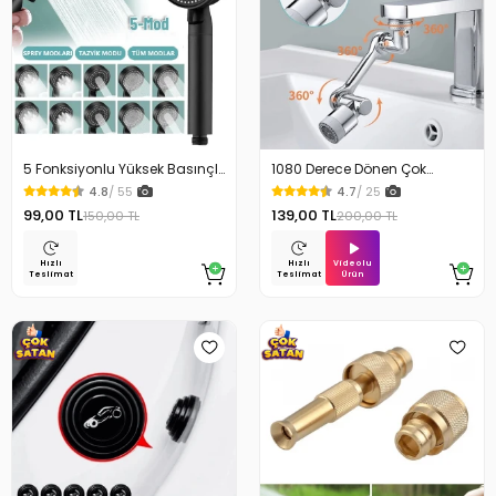
5 Fonksiyonlu Yüksek Basınçlı
1080 Derece Dönen Çok
Ayarlı Duş Başlığı
Fonksiyonlu Musluk Başlığı
4.8
/ 55
4.7
/ 25
99,00 TL
139,00 TL
150,00 TL
200,00 TL
Videolu
Hızlı
Hızlı
Ürün
Teslimat
Teslimat