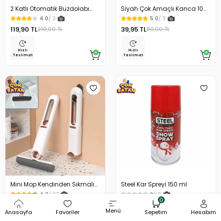
2 Katlı Otomatik Buzdolabı
Siyah Çok Amaçlı Kanca 10
Yumurta Standı
Lu
4.0
/ 2
5.0
/ 3
119,90 TL
39,95 TL
210,00 TL
80,00 TL
Hızlı
Hızlı
Teslimat
Teslimat
Mini Mop Kendinden Sıkmalı
Steel Kar Spreyi 150 ml
Mini Temizlik Paspası
4.7
/ 37
0
/ 0
0
120,00 TL
69,90 TL
200,00 TL
130,00 TL
Menü
Anasayfa
Favoriler
Sepetim
Hesabım