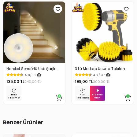
Hareket Sensörlü Usb Şarjlı
3 Lü Matkap Ucuna Takılan
Beyaz Led Işık Lamba
Temizlik Fırça Seti
4.8
/ 13
4.7
/ 47
135,00 TL
199,00 TL
240,00 TL
300,00 TL
Videolu
Hızlı
Hızlı
Ürün
Teslimat
Teslimat
Benzer Ürünler