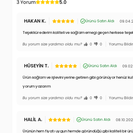
3 Yorum
5.0
HAKAN K.
09.04.
Ürünü Satın Aldı
Teşekkür ederim kaliteli ve sağlam emegi geçen herkese teş
Bu yorum size yardımcı oldu mu?
0
0
Yorumu Bildi
HÜSEYİN T.
09.02
Ürünü Satın Aldı
Ürün sağlam ve işlevini yerine getiren gibi görünüyor henüz k
yorum yazarım
Bu yorum size yardımcı oldu mu?
0
0
Yorumu Bildi
HALİL A.
08.10.20
Ürünü Satın Aldı
Ürünün hem fiyatı uygun hemde göründüğü gibi kaliteli bir ürü