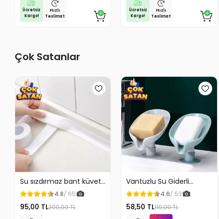
Ücretsiz
Ücretsiz
Hızlı
Hızlı
Kargo!
Kargo!
Teslimat
Teslimat
Çok Satanlar
Su sızdırmaz bant küvet
Vantuzlu Su Giderli
Tezgah tamir bandı
Sabunluk Kaymaz
4.8
/ 65
4.6
/ 53
95,00 TL
58,50 TL
200,00 TL
110,00 TL