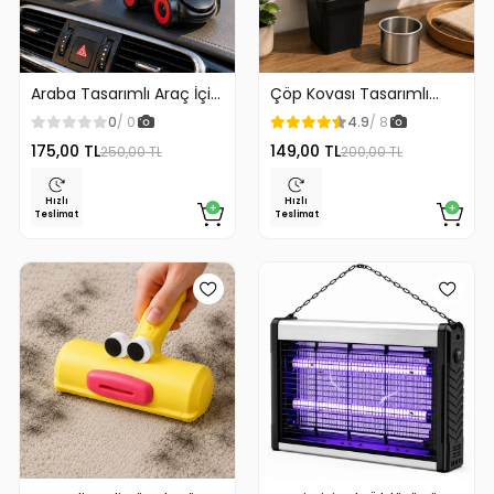
Araba Tasarımlı Araç İçi
Çöp Kovası Tasarımlı
Telefon Tutucu 360
Küllük Duvar Masaüstü
0
/ 0
4.9
/ 8
Dönebilen Ayarlı
ve Araç İçin Uygun
175,00 TL
149,00 TL
250,00 TL
200,00 TL
Kullanım
Hızlı
Hızlı
Teslimat
Teslimat