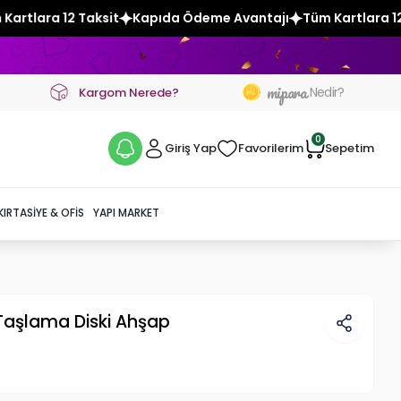
apıda Ödeme Avantajı
Tüm Kartlara 12 Taksit
Kapıda Öde
mipara
Nedir?
Kargom Nerede?
0
Giriş Yap
Favorilerim
Sepetim
KIRTASIYE & OFIS
YAPI MARKET
aşlama Diski Ahşap