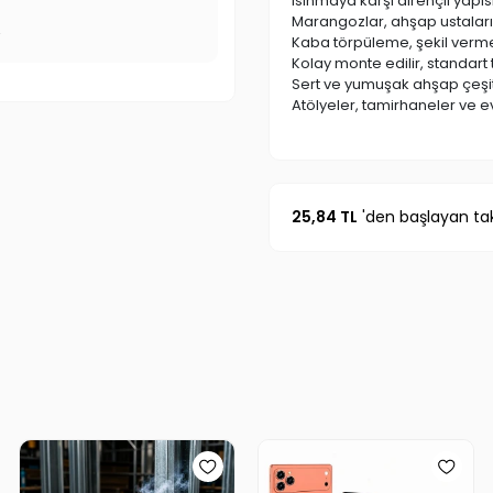
Isınmaya karşı dirençli yapı
Marangozlar, ahşap ustaları v
r
Kaba törpüleme, şekil verme
Kolay monte edilir, standart
Sert ve yumuşak ahşap çeşitl
Atölyeler, tamirhaneler ve e
25,84 TL
'den başlayan tak