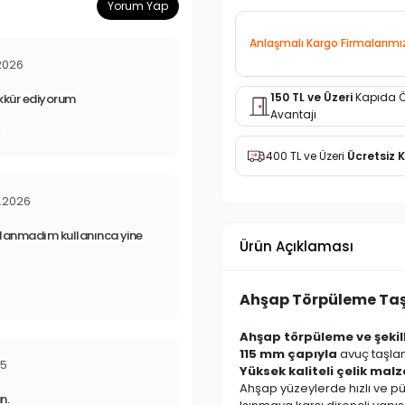
Yorum Yap
Anlaşmalı Kargo Firmalarımı
2026
150 TL ve Üzeri
Kapıda 
ekkür ediyorum
Avantajı
r
400 TL ve Üzeri
Ücretsiz 
.2026
ullanmadım kullanınca yine
Ürün Açıklaması
Ahşap Törpüleme Taşl
r
Ahşap törpüleme ve şeki
115 mm çapıyla
avuç taşla
25
Yüksek kaliteli çelik mal
Ahşap yüzeylerde hızlı ve p
n.