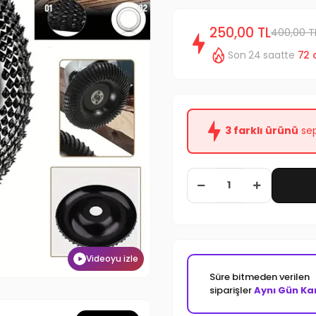
250,00 TL
400,00 T
Son 24 saatte
72
3 farklı ürünü
sep
Videoyu izle
Süre bitmeden verilen
siparişler
Aynı Gün Ka