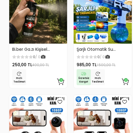
Bi.ber Ga.zı Kişisel
Şarjlı Otomatik Su
Koruyucu Ekipman
Tabancası Oyuncak
0
/ 0
0
/ 0
Savunma İçin
Geniş Hazneli
250,00 TL
985,00 TL
400,00 TL
1.500,00 TL
Ücretsiz
Hızlı
Hızlı
Kargo!
Teslimat
Teslimat