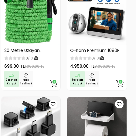
20 Metre Uzayan
O-Kam Premium 1080P
Tabancalı Hortum Magic
Full HD Kayıt Yapabilen
0
/ 0
0
/ 0
Hose Bahçe Hortumu
Wifi Kameralı Kapı Zili
699,00 TL
4.950,00 TL
1.000,00 TL
8.000,00 TL
Sulama Hortumu
Görüntülü Kapı Dürbünü
Hareket Algılama İki
Yönlü Görüşme
Ücretsiz
Ücretsiz
Hızlı
Hızlı
Kargo!
Kargo!
Teslimat
Teslimat