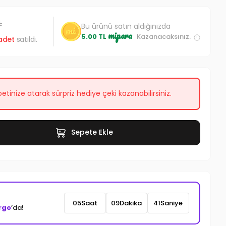
L
Bu ürünü satın aldığınızda
mipara
5.00 TL
Kazanacaksınız.
adet
satıldı.
etinize atarak sürpriz hediye çeki kazanabilirsiniz.
Sepete Ekle
05
Saat
09
Dakika
39
Saniye
rgo
’da!