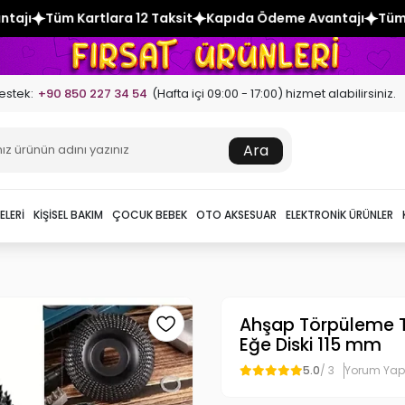
2 Taksit
Kapıda Ödeme Avantajı
Tüm Kartlara 12 Taksit
K
estek:
+90 850 227 34 54
(Hafta içi 09:00 - 17:00) hizmet alabilirsiniz.
Ara
ELERI
KIŞISEL BAKIM
ÇOCUK BEBEK
OTO AKSESUAR
ELEKTRONIK ÜRÜNLER
Ahşap Törpüleme T
Eğe Diski 115 mm
5.0
/ 3
Yorum Yap