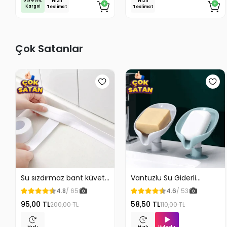
Ücretsiz
Hızlı
Hızlı
Kargo!
Teslimat
Teslimat
Çok Satanlar
Su sızdırmaz bant küvet
Vantuzlu Su Giderli
Tezgah tamir bandı
Sabunluk Kaymaz
4.8
/ 65
4.6
/ 53
95,00 TL
58,50 TL
200,00 TL
110,00 TL