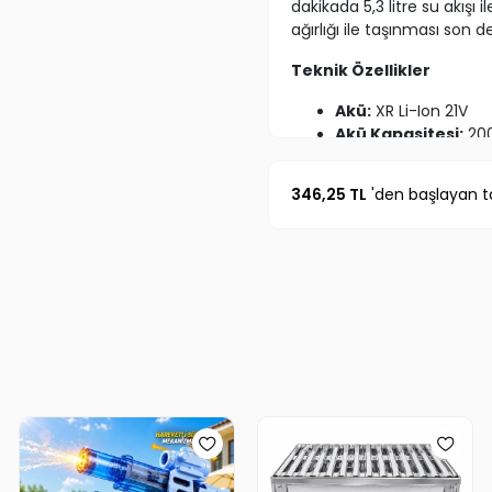
dakikada 5,3 litre su akışı 
ağırlığı ile taşınması son de
Teknik Özellikler
Akü:
XR Li-Ion 21V
Akü Kapasitesi:
200
Dahili Batarya:
5 Pil
Motor:
Kömürsüz
346,25 TL
'den başlayan ta
Şanzıman:
Metal Po
Tepe Basıncı:
3.5 
Su Çıkışı:
5,3 L/dak
Şarj Dolum Süresi:
Ağırlık:
2 kg
Garanti:
2 Yıl
Kullanım Alanları
Araba yıkama
Motosiklet temizliği
Bahçe mobilyaları te
Balkon ve teras yık