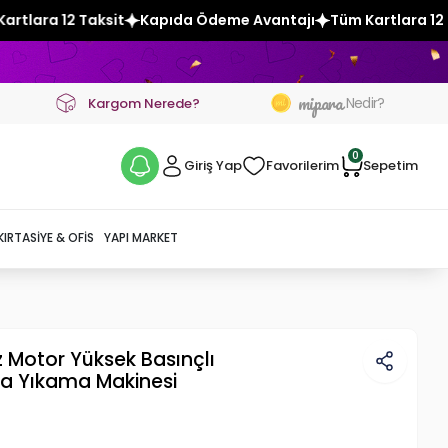
pıda Ödeme Avantajı
Tüm Kartlara 12 Taksit
Kapıda Ödeme
mipara
Nedir?
Kargom Nerede?
0
Giriş Yap
Favorilerim
Sepetim
KIRTASIYE & OFIS
YAPI MARKET
 Motor Yüksek Basınçlı
ba Yıkama Makinesi