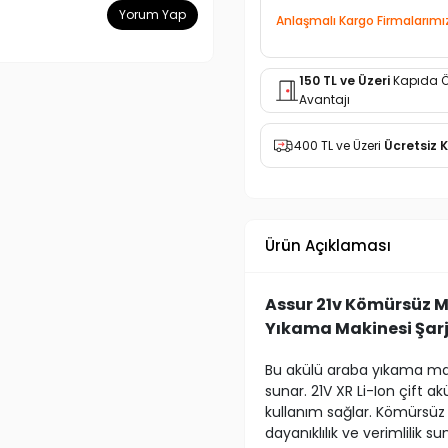
Yorum Yap
Anlaşmalı Kargo Firmalarımı
150 TL ve Üzeri
Kapıda 
Avantajı
400 TL ve Üzeri
Ücretsiz 
Ürün Açıklaması
Assur 21v Kömürsüz M
Yıkama Makinesi Şarj
Bu akülü araba yıkama maki
sunar. 21V XR Li-Ion çift 
kullanım sağlar. Kömürsüz
dayanıklılık ve verimlilik s