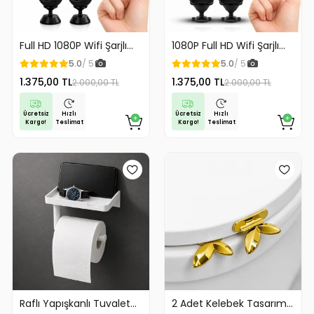
Full HD 1080P Wifi Şarjlı
1080P Full HD Wifi Şarjlı
Mini Güvenlik Kamerası
Mini Güvenlik Kamerası
5.0
/ 5
5.0
/ 5
Geniş Açılı Balık Gözü
Geniş Açılı Balık Gözü
1.375,00 TL
1.375,00 TL
2.000,00 TL
2.000,00 TL
Maksimum Görüntü
Maksimum Görüntü
Kalitesi
Kalitesi
Ücretsiz
Ücretsiz
Hızlı
Hızlı
Kargo!
Kargo!
Teslimat
Teslimat
Raflı Yapışkanlı Tuvalet
2 Adet Kelebek Tasarım