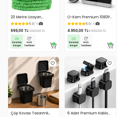
20 Metre Uzayan
O-Kam Premium 1080P
Tabancalı Hortum Magic
Full HD Kayıt Yapabilen
5.0
/ 5
5.0
/ 6
Hose Bahçe Hortumu
Wifi Kameralı Kapı Zili
699,00 TL
4.950,00 TL
1.000,00 TL
8.000,00 TL
Sulama Hortumu
Görüntülü Kapı Dürbünü
Hareket Algılama İki
Yönlü Görüşme
Ücretsiz
Ücretsiz
Hızlı
Hızlı
Kargo!
Kargo!
Teslimat
Teslimat
Çöp Kovası Tasarımlı
6 Adet Premium Kablo