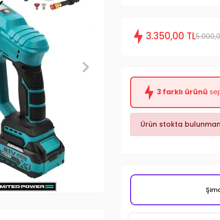
3.350,00 TL
5.000,
3 farklı ürünü
sep
Ürün stokta bulunmam
Şimd