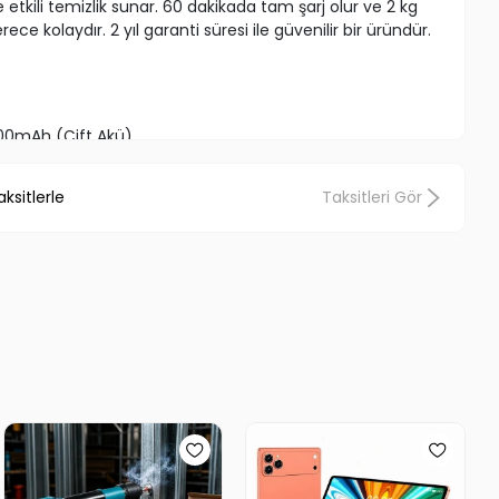
ile etkili temizlik sunar. 60 dakikada tam şarj olur ve 2 kg
rece kolaydır. 2 yıl garanti süresi ile güvenilir bir üründür.
0mAh (Çift Akü)
li
ksitlerle
Taksitleri Gör
mpa Silindir
Mpa
60 dk
mizliği
ama