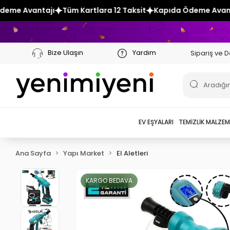
artlara 12 Taksit
Kapıda Ödeme Avantajı
Tüm Kartlara 12 
Bize Ulaşın
Yardım
Sipariş ve D
EV EŞYALARI
TEMIZLIK MALZEM
Ana Sayfa
Yapı Market
El Aletleri
KARGO BEDAVA