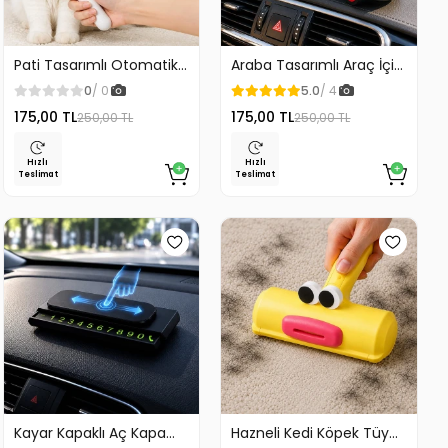
Pati Tasarımlı Otomatik
Araba Tasarımlı Araç İçi
Temizlenen Evcil Hayvan
Telefon Tutucu 360
0
/ 0
5.0
/ 4
Fırçası
Dönebilen Ayarlı
175,00 TL
175,00 TL
250,00 TL
250,00 TL
Hızlı
Hızlı
Teslimat
Teslimat
Kayar Kapaklı Aç Kapa
Hazneli Kedi Köpek Tüy