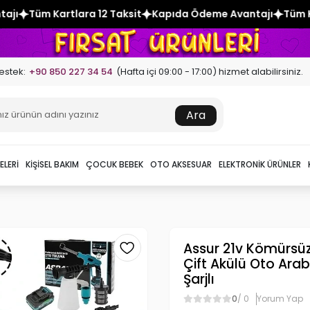
Taksit
Kapıda Ödeme Avantajı
Tüm Kartlara 12 Taksit
Ka
estek:
+90 850 227 34 54
(Hafta içi 09:00 - 17:00) hizmet alabilirsiniz.
Ara
ELERI
KIŞISEL BAKIM
ÇOCUK BEBEK
OTO AKSESUAR
ELEKTRONIK ÜRÜNLER
Assur 21v Kömürsüz
Çift Akülü Oto Ara
Şarjlı
0
/ 0
Yorum Yap