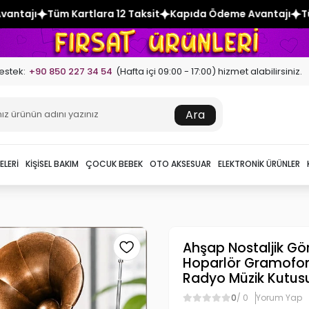
12 Taksit
Kapıda Ödeme Avantajı
Tüm Kartlara 12 Taksit
estek:
+90 850 227 34 54
(Hafta içi 09:00 - 17:00) hizmet alabilirsiniz.
Ara
ELERI
KIŞISEL BAKIM
ÇOCUK BEBEK
OTO AKSESUAR
ELEKTRONIK ÜRÜNLER
Ahşap Nostaljik G
Hoparlör Gramofon 
Radyo Müzik Kutus
0
/ 0
Yorum Yap