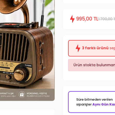
995,00 TL
1.700,00 
3 farklı ürünü
sep
Ürün stokta bulunmam
Süre bitmeden verilen
siparişler
Aynı Gün Ka