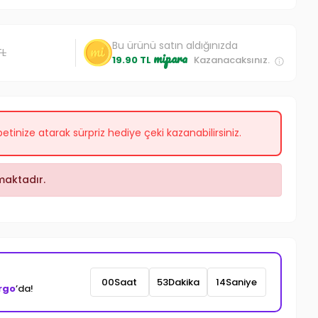
Bu ürünü satın aldığınızda
TL
mipara
19.90 TL
Kazanacaksınız.
etinize atarak sürpriz hediye çeki kazanabilirsiniz.
aktadır.
00
Saat
53
Dakika
12
Saniye
rgo
’da!