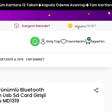
Kapıda Ödeme Avantajı
Tüm Kartlara 12 Taksit
Kapıda Öd
mipara
Nedir?
Kargom Nerede?
0
Giriş Yap
Favorilerim
Sepetim
KIRTASIYE & OFIS
YAPI MARKET
örünümlü Bluetooth
Usb Sd Card Girişli
u MD1319