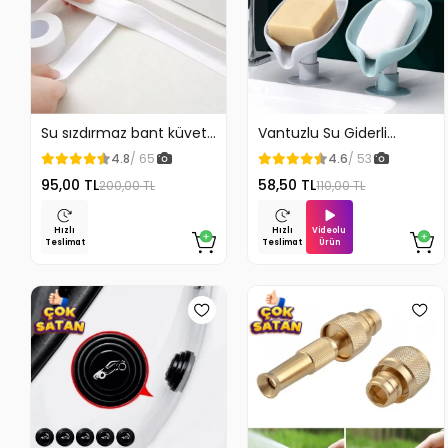
Su sızdırmaz bant küvet
Vantuzlu Su Giderli
Tezgah tamir bandı
Sabunluk Kaymaz
4.8
/ 65
4.6
/ 53
95,00 TL
58,50 TL
200,00 TL
110,00 TL
Videolu
Hızlı
Hızlı
Ürün
Teslimat
Teslimat