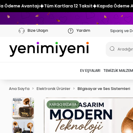
m Kartlara 12 Taksit
Kapıda Ödeme Avantajı
Tüm Kartlara 
Bize Ulaşın
Yardım
Sipariş ve D
EV EŞYALARI
TEMIZLIK MALZEM
Ana Sayfa
Elektronik Ürünler
Bilgisayar ve Ses Sistemleri
KARGO BEDAVA