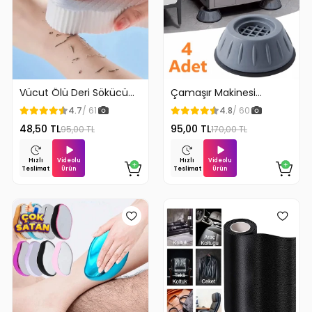
Vücut Ölü Deri Sökücü
Çamaşır Makinesi
Peeling Banyo Duş
Titreşim Engelleyici
4.7
/ 61
4.8
/ 60
Süngeri
Stoper 4Lü
48,50 TL
95,00 TL
95,00 TL
170,00 TL
Videolu
Videolu
Hızlı
Hızlı
Ürün
Ürün
Teslimat
Teslimat