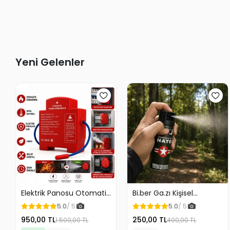
Yeni Gelenler
Elektrik Panosu Otomatik
Bi.ber Ga.zı Kişisel
Yangın Söndürücü Isıya
Koruyucu Ekipman
5.0
/ 5
5.0
/ 5
Duyarlı Sigorta Kutusu
Savunma İçin
950,00 TL
250,00 TL
1.500,00 TL
400,00 TL
Yangın Söndürme Cihazı