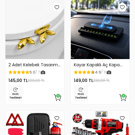
2 Adet Kelebek Tasarım
Kayar Kapaklı Aç Kapa
Klozet Kaldırma Aparatı
Araç Torpido Üstü
5.0
/ 7
4.9
/ 11
Gold Renk
Fosforlu Numaratör Park
145,00 TL
149,00 TL
200,00 TL
230,00 TL
Numaratörü
Hızlı
Hızlı
Teslimat
Teslimat