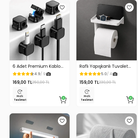
6 Adet Premium Kablo
Raflı Yapışkanlı Tuvalet
Düzenleyici Kablo
Kağıdı Askılığı
4.9
/ 9
5.0
/ 4
Tutucu Mıknatıslı Kapak
169,00 TL
159,00 TL
250,00 TL
230,00 TL
Özellikli
Hızlı
Hızlı
Teslimat
Teslimat